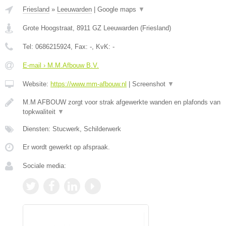
Friesland
»
Leeuwarden
|
Google maps
▼
Grote Hoogstraat
,
8911 GZ
Leeuwarden
(
Friesland
)
Tel:
0686215924
, Fax:
-
, KvK:
-
E-mail › M.M.Afbouw B.V.
Website:
https://www.mm-afbouw.nl
|
Screenshot
▼
M.M AFBOUW zorgt voor strak afgewerkte wanden en plafonds van
topkwaliteit
▼
Diensten: Stucwerk, Schilderwerk
Er wordt gewerkt op afspraak.
Sociale media: