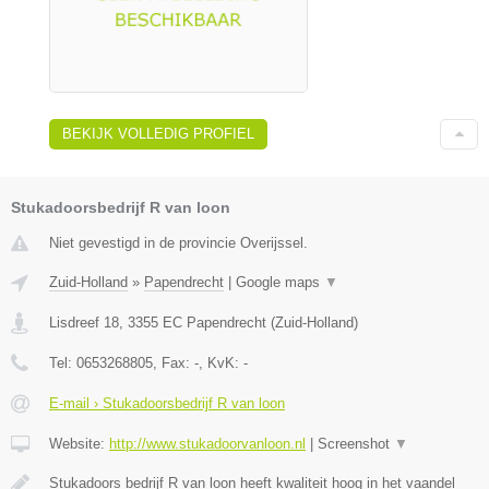
BEKIJK VOLLEDIG PROFIEL
Stukadoorsbedrijf R van loon
Niet gevestigd in de provincie Overijssel.
Zuid-Holland
»
Papendrecht
|
Google maps
▼
Lisdreef 18
,
3355 EC
Papendrecht
(
Zuid-Holland
)
Tel:
0653268805
, Fax:
-
, KvK:
-
E-mail › Stukadoorsbedrijf R van loon
Website:
http://www.stukadoorvanloon.nl
|
Screenshot
▼
Stukadoors bedrijf R van loon heeft kwaliteit hoog in het vaandel