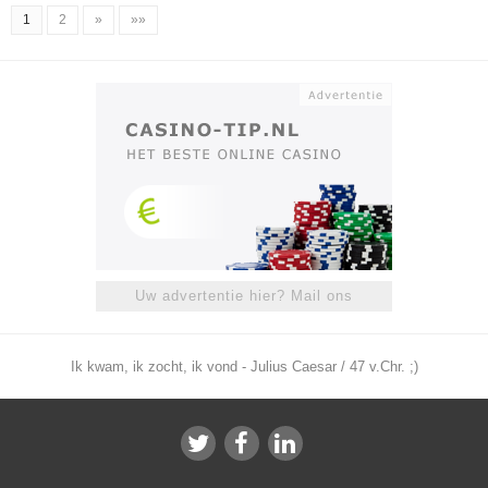
1
2
»
»»
Uw advertentie hier? Mail ons
Ik kwam, ik zocht, ik vond - Julius Caesar / 47 v.Chr. ;)