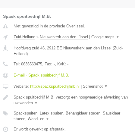
Spack spuitbedrijf M.B.
Niet gevestigd in de provincie Overijssel.
Zuid-Holland
»
Nieuwerkerk aan den IJssel
|
Google maps
▼
Hoofdweg zuid 46
,
2912 EE
Nieuwerkerk aan den IJssel
(
Zuid-
Holland
)
Tel:
0636563475
, Fax:
-
, KvK:
-
E-mail › Spack spuitbedrijf M.B.
Website:
http://spackspuitbedrijfmb.nl
|
Screenshot
▼
Spack spuitbedrijf M.B. verzorgt een hoogwaardige afwerking van
uw wanden
▼
Spackspuiten, Latex spuiten, Behangklaar stucen, Sausklaar
stucen, Wand- en
▼
Er wordt gewerkt op afspraak.