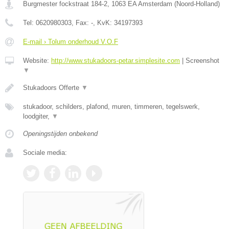
Burgmester fockstraat 184-2
,
1063 EA
Amsterdam
(
Noord-Holland
)
Tel:
0620980303
, Fax:
-
, KvK:
34197393
E-mail › Tolum onderhoud V.O.F
Website:
http://www.stukadoors-petar.simplesite.com
|
Screenshot
▼
Stukadoors Offerte
▼
stukadoor, schilders, plafond, muren, timmeren, tegelswerk,
loodgiter,
▼
Openingstijden onbekend
Sociale media: