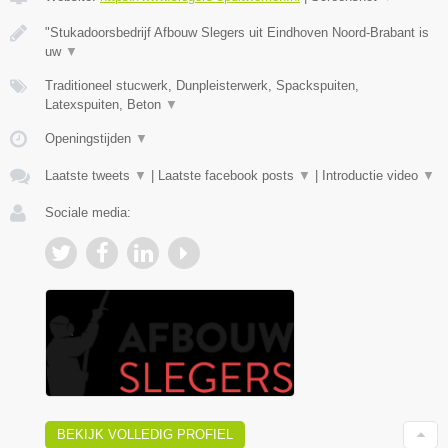
"Stukadoorsbedrijf Afbouw Slegers uit Eindhoven Noord-Brabant is
uw
▼
Traditioneel stucwerk, Dunpleisterwerk, Spackspuiten,
Latexspuiten, Beton
▼
Openingstijden
▼
Laatste tweets
▼
|
Laatste facebook posts
▼
|
Introductie video
▼
Sociale media:
BEKIJK VOLLEDIG PROFIEL