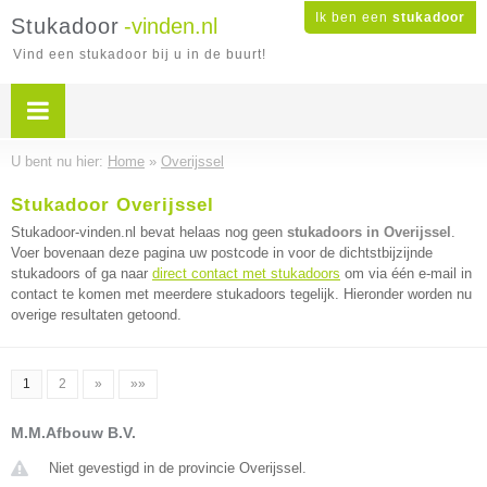
Ik ben een
stukadoor
Stukadoor
-vinden.nl
Vind een stukadoor bij u in de buurt!
U bent nu hier:
Home
»
Overijssel
Stukadoor Overijssel
Stukadoor-vinden.nl bevat helaas nog geen
stukadoors in Overijssel
.
Voer bovenaan deze pagina uw postcode in voor de dichtstbijzijnde
stukadoors of ga naar
direct contact met stukadoors
om via één e-mail in
contact te komen met meerdere stukadoors tegelijk. Hieronder worden nu
overige resultaten getoond.
1
2
»
»»
M.M.Afbouw B.V.
Niet gevestigd in de provincie Overijssel.