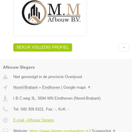
BEKIJK VOLLEDIG PROFIEL
Afbouw Slegers
Niet gevestigd in de provincie Overijssel.
Noord-Brabant
»
Eindhoven
|
Google maps
▼
I.B.C-weg 3L
,
5694 WN
Eindhoven
(
Noord-Brabant
)
Tel:
040 309 8101
, Fax:
-
, KvK:
-
E-mail › Afbouw Slegers
Website:
https://www.slegers-spuitwerken.nl
|
Screenshot
▼