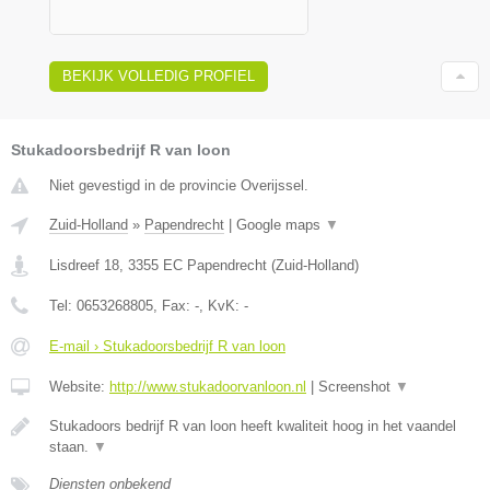
BEKIJK VOLLEDIG PROFIEL
Stukadoorsbedrijf R van loon
Niet gevestigd in de provincie Overijssel.
Zuid-Holland
»
Papendrecht
|
Google maps
▼
Lisdreef 18
,
3355 EC
Papendrecht
(
Zuid-Holland
)
Tel:
0653268805
, Fax:
-
, KvK:
-
E-mail › Stukadoorsbedrijf R van loon
Website:
http://www.stukadoorvanloon.nl
|
Screenshot
▼
Stukadoors bedrijf R van loon heeft kwaliteit hoog in het vaandel
staan.
▼
Diensten onbekend