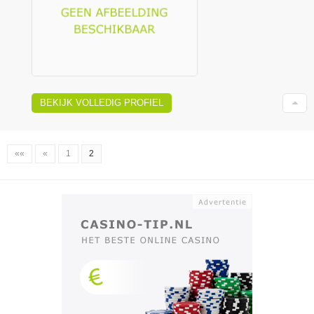
BEKIJK VOLLEDIG PROFIEL
««
«
1
2