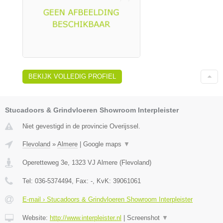
BEKIJK VOLLEDIG PROFIEL
Stucadoors & Grindvloeren Showroom Interpleister
Niet gevestigd in de provincie Overijssel.
Flevoland
»
Almere
|
Google maps
▼
Operetteweg 3e
,
1323 VJ
Almere
(
Flevoland
)
Tel:
036-5374494
, Fax:
-
, KvK:
39061061
E-mail › Stucadoors & Grindvloeren Showroom Interpleister
Website:
http://www.interpleister.nl
|
Screenshot
▼