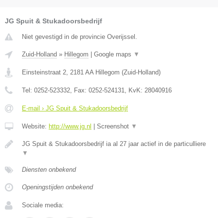
JG Spuit & Stukadoorsbedrijf
Niet gevestigd in de provincie Overijssel.
Zuid-Holland
»
Hillegom
|
Google maps
▼
Einsteinstraat 2
,
2181 AA
Hillegom
(
Zuid-Holland
)
Tel:
0252-523332
, Fax:
0252-524131
, KvK:
28040916
E-mail › JG Spuit & Stukadoorsbedrijf
Website:
http://www.jg.nl
|
Screenshot
▼
JG Spuit & Stukadoorsbedrijf ia al 27 jaar actief in de particulliere
▼
Diensten onbekend
Openingstijden onbekend
Sociale media: