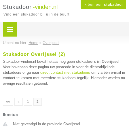
Ik ben een
stukadoor
Stukadoor
-vinden.nl
Vind een stukadoor bij u in de buurt!
U bent nu hier:
Home
»
Overijssel
Stukadoor Overijssel (2)
Stukadoor-vinden.nl bevat helaas nog geen
stukadoors in Overijssel
.
Voer bovenaan deze pagina uw postcode in voor de dichtstbijzijnde
stukadoors of ga naar
direct contact met stukadoors
om via één e-mail in
contact te komen met meerdere stukadoors tegelijk. Hieronder worden nu
overige resultaten getoond.
««
«
1
2
Ibostuc
Niet gevestigd in de provincie Overijssel.