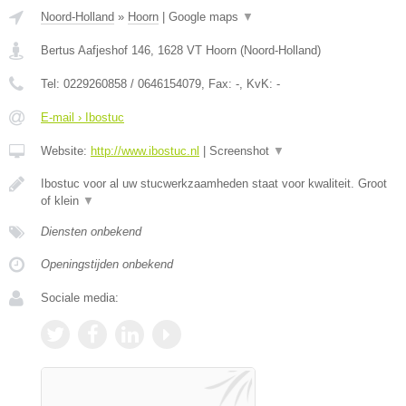
Noord-Holland
»
Hoorn
|
Google maps
▼
Bertus Aafjeshof 146
,
1628 VT
Hoorn
(
Noord-Holland
)
Tel:
0229260858 / 0646154079
, Fax:
-
, KvK:
-
E-mail › Ibostuc
Website:
http://www.ibostuc.nl
|
Screenshot
▼
Ibostuc voor al uw stucwerkzaamheden staat voor kwaliteit. Groot
of klein
▼
Diensten onbekend
Openingstijden onbekend
Sociale media: