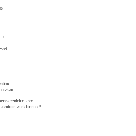
DS
 !!
rond
ntinu
hnieken !!
ersvereniging voor
stukadoorswerk binnen !!