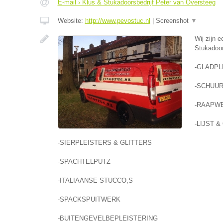
E-mail › Klus & Stukadoorsbedrijf Peter van Oversteeg
Website:
http://www.pevostuc.nl
|
Screenshot
▼
Wij zijn e
Stukadoor
-GLADP
-SCHUU
-RAAPW
-LIJST 
-SIERPLEISTERS & GLITTERS
-SPACHTELPUTZ
-ITALIAANSE STUCCO,S
-SPACKSPUITWERK
-BUITENGEVELBEPLEISTERING