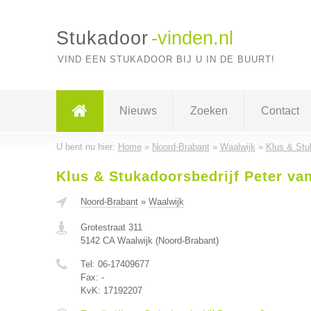
Stukadoor
-vinden.nl
VIND EEN STUKADOOR BIJ U IN DE BUURT!
Nieuws
Zoeken
Contact
U bent nu hier:
Home
»
Noord-Brabant
»
Waalwijk
»
Klus & Stu
Klus & Stukadoorsbedrijf Peter va
Noord-Brabant
»
Waalwijk
Grotestraat 311
5142 CA
Waalwijk
(
Noord-Brabant
)
Tel:
06-17409677
Fax:
-
KvK:
17192207