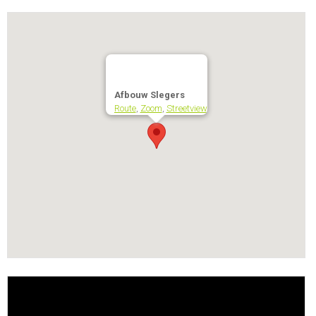
Afbouw Slegers
Route
,
Zoom
,
Streetview