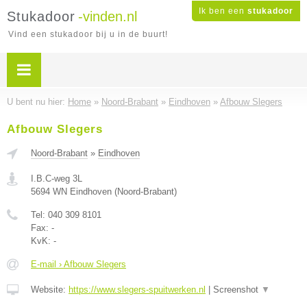
Ik ben een
stukadoor
Stukadoor
-vinden.nl
Vind een stukadoor bij u in de buurt!
U bent nu hier:
Home
»
Noord-Brabant
»
Eindhoven
»
Afbouw Slegers
Afbouw Slegers
Noord-Brabant
»
Eindhoven
I.B.C-weg 3L
5694 WN
Eindhoven
(
Noord-Brabant
)
Tel:
040 309 8101
Fax:
-
KvK:
-
E-mail › Afbouw Slegers
Website:
https://www.slegers-spuitwerken.nl
|
Screenshot
▼