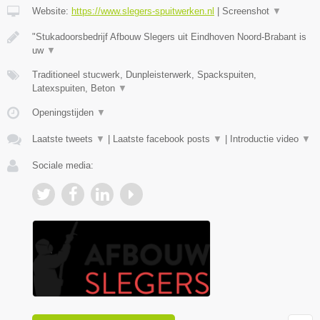
Website:
https://www.slegers-spuitwerken.nl
|
Screenshot
▼
"Stukadoorsbedrijf Afbouw Slegers uit Eindhoven Noord-Brabant is
uw
▼
Traditioneel stucwerk, Dunpleisterwerk, Spackspuiten,
Latexspuiten, Beton
▼
Openingstijden
▼
Laatste tweets
▼
|
Laatste facebook posts
▼
|
Introductie video
▼
Sociale media: