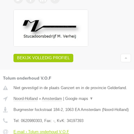
BEKIJK VOLLEDIG PROFIEL
Tolum onderhoud V.O.F
Niet gevestigd in de plaats Ganzert en in de provincie Gelderland.
Noord-Holland
»
Amsterdam
|
Google maps
▼
Burgmester fockstraat 184-2
,
1063 EA
Amsterdam
(
Noord-Holland
)
Tel:
0620980303
, Fax:
-
, KvK:
34197393
E-mail › Tolum onderhoud V.O.F