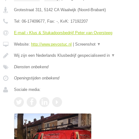
Grotestraat 311
,
5142 CA
Waalwijk
(
Noord-Brabant
)
Tel:
06-17409677
, Fax:
-
, KvK:
17192207
E-mail › Klus & Stukadoorsbedrijf Peter van Oversteeg
Website:
http://www.pevostuc.nl
|
Screenshot
▼
Wij zijn een Nederlands Klusbedrijf gespecialiseerd in
▼
Diensten onbekend
Openingstijden onbekend
Sociale media: