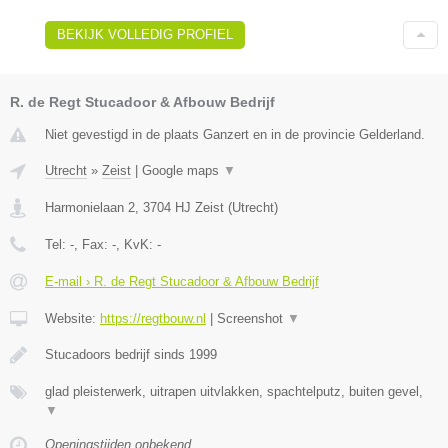
BEKIJK VOLLEDIG PROFIEL
R. de Regt Stucadoor & Afbouw Bedrijf
Niet gevestigd in de plaats Ganzert en in de provincie Gelderland.
Utrecht
»
Zeist
|
Google maps
▼
Harmonielaan 2
,
3704 HJ
Zeist
(
Utrecht
)
Tel:
-
, Fax:
-
, KvK:
-
E-mail › R. de Regt Stucadoor & Afbouw Bedrijf
Website:
https://regtbouw.nl
|
Screenshot
▼
Stucadoors bedrijf sinds 1999
glad pleisterwerk, uitrapen uitvlakken, spachtelputz, buiten gevel,
▼
Openingstijden onbekend