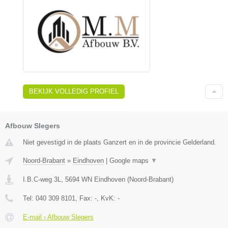
BEKIJK VOLLEDIG PROFIEL
Afbouw Slegers
Niet gevestigd in de plaats Ganzert en in de provincie Gelderland.
Noord-Brabant
»
Eindhoven
|
Google maps
▼
I.B.C-weg 3L
,
5694 WN
Eindhoven
(
Noord-Brabant
)
Tel:
040 309 8101
, Fax:
-
, KvK:
-
E-mail › Afbouw Slegers