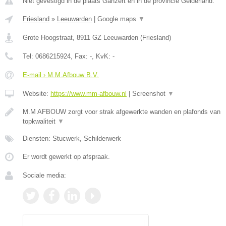
Niet gevestigd in de plaats Ganzert en in de provincie Gelderland.
Friesland
»
Leeuwarden
|
Google maps
▼
Grote Hoogstraat
,
8911 GZ
Leeuwarden
(
Friesland
)
Tel:
0686215924
, Fax:
-
, KvK:
-
E-mail › M.M.Afbouw B.V.
Website:
https://www.mm-afbouw.nl
|
Screenshot
▼
M.M AFBOUW zorgt voor strak afgewerkte wanden en plafonds van
topkwaliteit
▼
Diensten: Stucwerk, Schilderwerk
Er wordt gewerkt op afspraak.
Sociale media: