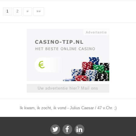
1
2
»
»»
Uw advertentie hier? Mail ons
Ik kwam, ik zocht, ik vond - Julius Caesar / 47 v.Chr. ;)