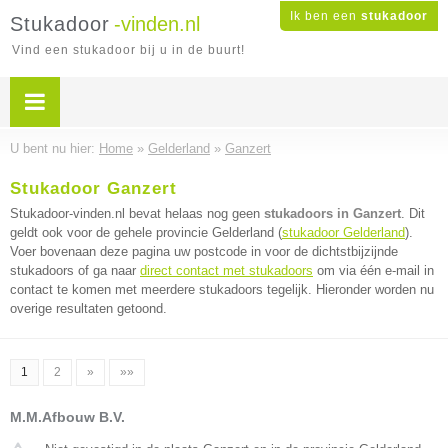
Ik ben een
stukadoor
Stukadoor
-vinden.nl
Vind een stukadoor bij u in de buurt!
U bent nu hier:
Home
»
Gelderland
»
Ganzert
Stukadoor Ganzert
Stukadoor-vinden.nl bevat helaas nog geen
stukadoors in Ganzert
. Dit
geldt ook voor de gehele provincie Gelderland (
stukadoor Gelderland
).
Voer bovenaan deze pagina uw postcode in voor de dichtstbijzijnde
stukadoors of ga naar
direct contact met stukadoors
om via één e-mail in
contact te komen met meerdere stukadoors tegelijk. Hieronder worden nu
overige resultaten getoond.
1
2
»
»»
M.M.Afbouw B.V.