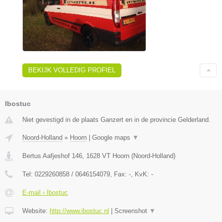
BEKIJK VOLLEDIG PROFIEL
Ibostuc
Niet gevestigd in de plaats Ganzert en in de provincie Gelderland.
Noord-Holland
»
Hoorn
|
Google maps
▼
Bertus Aafjeshof 146
,
1628 VT
Hoorn
(
Noord-Holland
)
Tel:
0229260858 / 0646154079
, Fax:
-
, KvK:
-
E-mail › Ibostuc
Website:
http://www.ibostuc.nl
|
Screenshot
▼