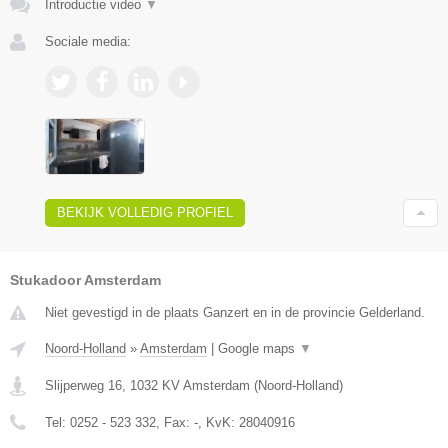
Introductie video
▼
Sociale media:
BEKIJK VOLLEDIG PROFIEL
Stukadoor Amsterdam
Niet gevestigd in de plaats Ganzert en in de provincie Gelderland.
Noord-Holland
»
Amsterdam
|
Google maps
▼
Slijperweg 16
,
1032 KV
Amsterdam
(
Noord-Holland
)
Tel:
0252 - 523 332
, Fax:
-
, KvK:
28040916