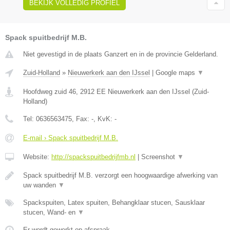
BEKIJK VOLLEDIG PROFIEL
Spack spuitbedrijf M.B.
Niet gevestigd in de plaats Ganzert en in de provincie Gelderland.
Zuid-Holland
»
Nieuwerkerk aan den IJssel
|
Google maps
▼
Hoofdweg zuid 46
,
2912 EE
Nieuwerkerk aan den IJssel
(
Zuid-
Holland
)
Tel:
0636563475
, Fax:
-
, KvK:
-
E-mail › Spack spuitbedrijf M.B.
Website:
http://spackspuitbedrijfmb.nl
|
Screenshot
▼
Spack spuitbedrijf M.B. verzorgt een hoogwaardige afwerking van
uw wanden
▼
Spackspuiten, Latex spuiten, Behangklaar stucen, Sausklaar
stucen, Wand- en
▼
Er wordt gewerkt op afspraak.