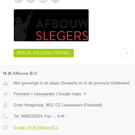
BEKIJK VOLLEDIG PROFIEL
M.M.Afbouw B.V.
Niet gevestigd in de plaats Dinxperlo en in de provincie Gelderland.
Friesland
»
Leeuwarden
|
Google maps
▼
Grote Hoogstraat
,
8911 GZ
Leeuwarden
(
Friesland
)
Tel:
0686215924
, Fax:
-
, KvK:
-
E-mail › M.M.Afbouw B.V.