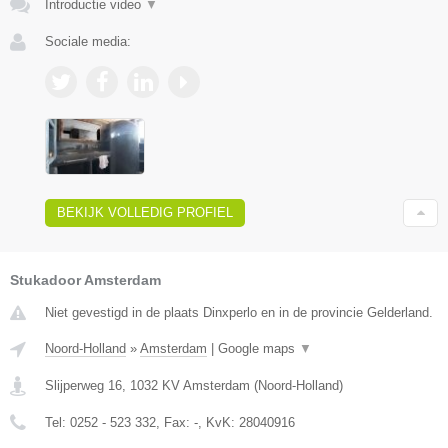
Introductie video
▼
Sociale media:
BEKIJK VOLLEDIG PROFIEL
Stukadoor Amsterdam
Niet gevestigd in de plaats Dinxperlo en in de provincie Gelderland.
Noord-Holland
»
Amsterdam
|
Google maps
▼
Slijperweg 16
,
1032 KV
Amsterdam
(
Noord-Holland
)
Tel:
0252 - 523 332
, Fax:
-
, KvK:
28040916