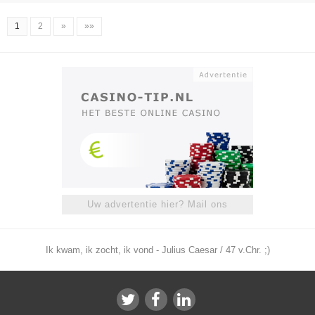
1
2
»
»»
Uw advertentie hier? Mail ons
Ik kwam, ik zocht, ik vond - Julius Caesar / 47 v.Chr. ;)