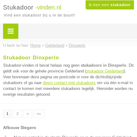
Ik ben een
stukadoor
Stukadoor
-vinden.nl
Vind een stukadoor bij u in de buurt!
U bent nu hier:
Home
»
Gelderland
»
Dinxperlo
Stukadoor Dinxperlo
Stukadoor-vinden.nl bevat helaas nog geen
stukadoors in Dinxperlo
. Dit
geldt ook voor de gehele provincie Gelderland (
stukadoor Gelderland
).
Voer bovenaan deze pagina uw postcode in voor de dichtstbijzijnde
stukadoors of ga naar
direct contact met stukadoors
om via één e-mail in
contact te komen met meerdere stukadoors tegelijk. Hieronder worden nu
overige resultaten getoond.
1
2
»
»»
Afbouw Slegers