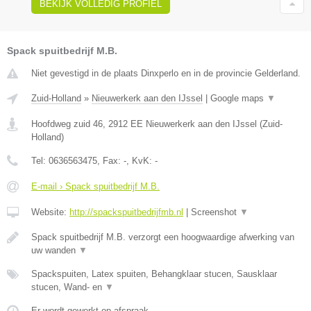
BEKIJK VOLLEDIG PROFIEL
Spack spuitbedrijf M.B.
Niet gevestigd in de plaats Dinxperlo en in de provincie Gelderland.
Zuid-Holland
»
Nieuwerkerk aan den IJssel
|
Google maps
▼
Hoofdweg zuid 46
,
2912 EE
Nieuwerkerk aan den IJssel
(
Zuid-
Holland
)
Tel:
0636563475
, Fax:
-
, KvK:
-
E-mail › Spack spuitbedrijf M.B.
Website:
http://spackspuitbedrijfmb.nl
|
Screenshot
▼
Spack spuitbedrijf M.B. verzorgt een hoogwaardige afwerking van
uw wanden
▼
Spackspuiten, Latex spuiten, Behangklaar stucen, Sausklaar
stucen, Wand- en
▼
Er wordt gewerkt op afspraak.