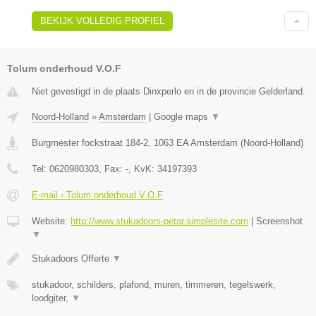
BEKIJK VOLLEDIG PROFIEL
Tolum onderhoud V.O.F
Niet gevestigd in de plaats Dinxperlo en in de provincie Gelderland.
Noord-Holland
»
Amsterdam
|
Google maps
▼
Burgmester fockstraat 184-2
,
1063 EA
Amsterdam
(
Noord-Holland
)
Tel:
0620980303
, Fax:
-
, KvK:
34197393
E-mail › Tolum onderhoud V.O.F
Website:
http://www.stukadoors-petar.simplesite.com
|
Screenshot
▼
Stukadoors Offerte
▼
stukadoor, schilders, plafond, muren, timmeren, tegelswerk,
loodgiter,
▼