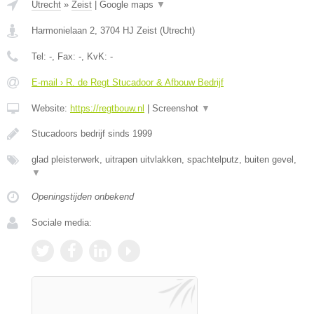
Utrecht
»
Zeist
|
Google maps
▼
Harmonielaan 2
,
3704 HJ
Zeist
(
Utrecht
)
Tel:
-
, Fax:
-
, KvK:
-
E-mail › R. de Regt Stucadoor & Afbouw Bedrijf
Website:
https://regtbouw.nl
|
Screenshot
▼
Stucadoors bedrijf sinds 1999
glad pleisterwerk, uitrapen uitvlakken, spachtelputz, buiten gevel,
▼
Openingstijden onbekend
Sociale media: