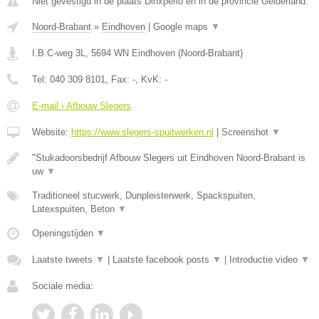
Niet gevestigd in de plaats Dinxperlo en in de provincie Gelderland.
Noord-Brabant
»
Eindhoven
|
Google maps
▼
I.B.C-weg 3L
,
5694 WN
Eindhoven
(
Noord-Brabant
)
Tel:
040 309 8101
, Fax:
-
, KvK:
-
E-mail › Afbouw Slegers
Website:
https://www.slegers-spuitwerken.nl
|
Screenshot
▼
"Stukadoorsbedrijf Afbouw Slegers uit Eindhoven Noord-Brabant is
uw
▼
Traditioneel stucwerk, Dunpleisterwerk, Spackspuiten,
Latexspuiten, Beton
▼
Openingstijden
▼
Laatste tweets
▼
|
Laatste facebook posts
▼
|
Introductie video
▼
Sociale media: