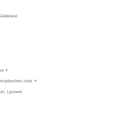
Gelderland.
hot
▼
erkopdrachten zoals
▼
tz, Lijstwerk