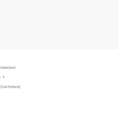
Gelderland.
s
▼
(
Zuid-Holland
)