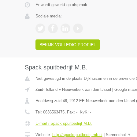
Er wordt gewerkt op afspraak.
Sociale media:
BEKIJK VOLLEDIG PROFIEL
Spack spuitbedrijf M.B.
Niet gevestigd in de plaats Dijkhuizen en in de provincie 
Zuid-Holland
»
Nieuwerkerk aan den IJssel
|
Google map
Hoofdweg zuid 46
,
2912 EE
Nieuwerkerk aan den IJssel
Tel:
0636563475
, Fax:
-
, KvK:
-
E-mail › Spack spuitbedrijf M.B.
Website:
http://spackspuitbedrijfmb.nl
|
Screenshot
▼