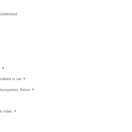
Gelderland.
t
▼
Brabant is uw
▼
atexspuiten, Beton
▼
ie video
▼