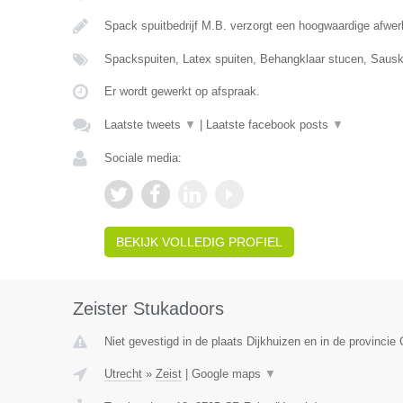
Spack spuitbedrijf M.B. verzorgt een hoogwaardige afw
Spackspuiten, Latex spuiten, Behangklaar stucen, Saus
Er wordt gewerkt op afspraak.
Laatste tweets
▼
|
Laatste facebook posts
▼
Sociale media:
BEKIJK VOLLEDIG PROFIEL
Zeister Stukadoors
Niet gevestigd in de plaats Dijkhuizen en in de provincie 
Utrecht
»
Zeist
|
Google maps
▼