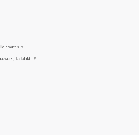
lle soorten
▼
tucwerk, Tadelakt,
▼