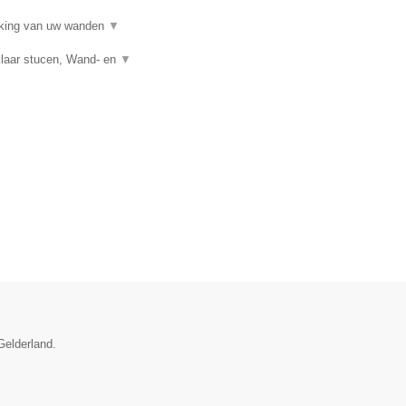
erking van uw wanden
▼
klaar stucen, Wand- en
▼
Gelderland.