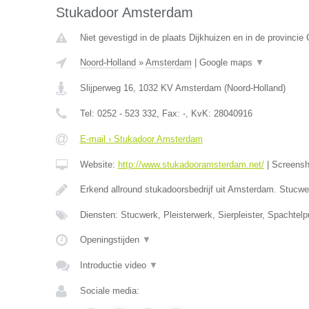
Stukadoor Amsterdam
Niet gevestigd in de plaats Dijkhuizen en in de provincie 
Noord-Holland
»
Amsterdam
|
Google maps
▼
Slijperweg 16
,
1032 KV
Amsterdam
(
Noord-Holland
)
Tel:
0252 - 523 332
, Fax:
-
, KvK:
28040916
E-mail › Stukadoor Amsterdam
Website:
http://www.stukadooramsterdam.net/
|
Screens
Erkend allround stukadoorsbedrijf uit Amsterdam. Stucw
Diensten: Stucwerk, Pleisterwerk, Sierpleister, Spachtelpu
Openingstijden
▼
Introductie video
▼
Sociale media: