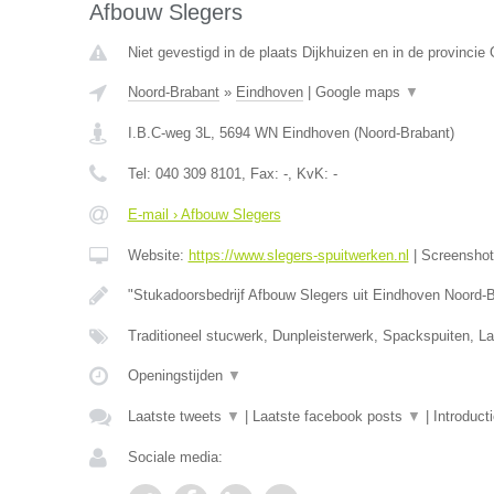
Afbouw Slegers
Niet gevestigd in de plaats Dijkhuizen en in de provincie 
Noord-Brabant
»
Eindhoven
|
Google maps
▼
I.B.C-weg 3L
,
5694 WN
Eindhoven
(
Noord-Brabant
)
Tel:
040 309 8101
, Fax:
-
, KvK:
-
E-mail › Afbouw Slegers
Website:
https://www.slegers-spuitwerken.nl
|
Screensho
"Stukadoorsbedrijf Afbouw Slegers uit Eindhoven Noord-
Traditioneel stucwerk, Dunpleisterwerk, Spackspuiten, L
Openingstijden
▼
Laatste tweets
▼
|
Laatste facebook posts
▼
|
Introduct
Sociale media: