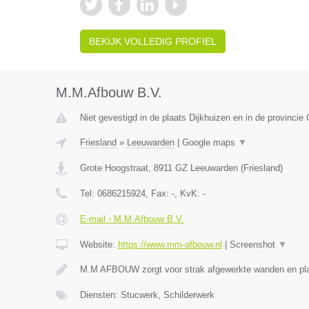
BEKIJK VOLLEDIG PROFIEL
M.M.Afbouw B.V.
Niet gevestigd in de plaats Dijkhuizen en in de provincie 
Friesland
»
Leeuwarden
|
Google maps
▼
Grote Hoogstraat
,
8911 GZ
Leeuwarden
(
Friesland
)
Tel:
0686215924
, Fax:
-
, KvK:
-
E-mail › M.M.Afbouw B.V.
Website:
https://www.mm-afbouw.nl
|
Screenshot
▼
M.M AFBOUW zorgt voor strak afgewerkte wanden en pla
Diensten: Stucwerk, Schilderwerk