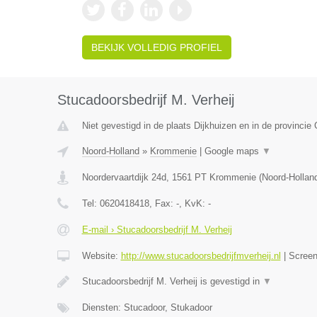
BEKIJK VOLLEDIG PROFIEL
Stucadoorsbedrijf M. Verheij
Niet gevestigd in de plaats Dijkhuizen en in de provincie 
Noord-Holland
»
Krommenie
|
Google maps
▼
Noordervaartdijk 24d
,
1561 PT
Krommenie
(
Noord-Hollan
Tel:
0620418418
, Fax:
-
, KvK:
-
E-mail › Stucadoorsbedrijf M. Verheij
Website:
http://www.stucadoorsbedrijfmverheij.nl
|
Scree
Stucadoorsbedrijf M. Verheij is gevestigd in
▼
Diensten: Stucadoor, Stukadoor