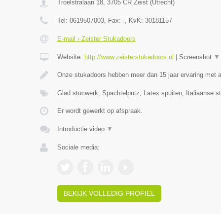
Troelstralaan 18
,
3705 CR
Zeist
(
Utrecht
)
Tel:
0619507003
, Fax:
-
, KvK:
30181157
E-mail › Zeister Stukadoors
Website:
http://www.zeisterstukadoors.nl
|
Screenshot
▼
Onze stukadoors hebben meer dan 15 jaar ervaring met a
Glad stucwerk, Spachtelputz, Latex spuiten, Italiaanse s
Er wordt gewerkt op afspraak.
Introductie video
▼
Sociale media:
BEKIJK VOLLEDIG PROFIEL