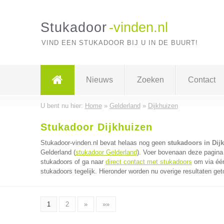
Stukadoor
-vinden.nl
VIND EEN STUKADOOR BIJ U IN DE BUURT!
Nieuws
Zoeken
Contact
U bent nu hier:
Home
»
Gelderland
»
Dijkhuizen
Stukadoor Dijkhuizen
Stukadoor-vinden.nl bevat helaas nog geen
stukadoors in Dij
Gelderland (
stukadoor Gelderland
). Voer bovenaan deze pagina 
stukadoors of ga naar
direct contact met stukadoors
om via één
stukadoors tegelijk. Hieronder worden nu overige resultaten get
1
2
»
»»