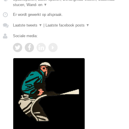
stucen, Wand- en
▼
Er wordt gewerkt op afspraak.
Laatste tweets
▼
|
Laatste facebook posts
▼
Sociale media: