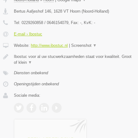
Bertus Aafjeshof 146
,
1628 VT
Hoorn
(
Noord-Holland
)
Tel:
0229260858 / 0646154079
, Fax:
-
, KvK:
-
E-mail › Ibostuc
Website:
http://www.ibostuc.nl
|
Screenshot
▼
Ibostuc voor al uw stucwerkzaamheden staat voor kwaliteit. Groot
of klein
▼
Diensten onbekend
Openingstijden onbekend
Sociale media: