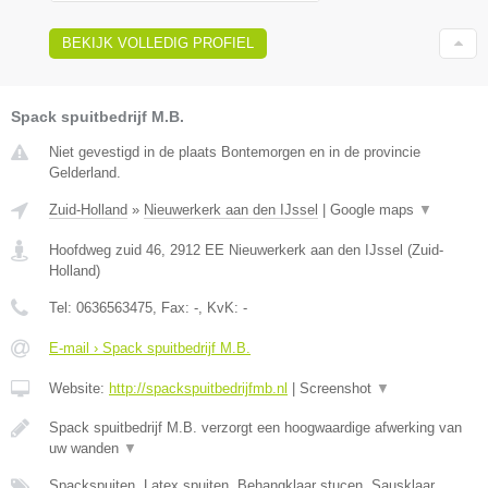
BEKIJK VOLLEDIG PROFIEL
Spack spuitbedrijf M.B.
Niet gevestigd in de plaats Bontemorgen en in de provincie
Gelderland.
Zuid-Holland
»
Nieuwerkerk aan den IJssel
|
Google maps
▼
Hoofdweg zuid 46
,
2912 EE
Nieuwerkerk aan den IJssel
(
Zuid-
Holland
)
Tel:
0636563475
, Fax:
-
, KvK:
-
E-mail › Spack spuitbedrijf M.B.
Website:
http://spackspuitbedrijfmb.nl
|
Screenshot
▼
Spack spuitbedrijf M.B. verzorgt een hoogwaardige afwerking van
uw wanden
▼
Spackspuiten, Latex spuiten, Behangklaar stucen, Sausklaar