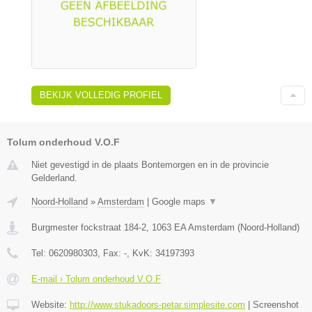
BEKIJK VOLLEDIG PROFIEL
Tolum onderhoud V.O.F
Niet gevestigd in de plaats Bontemorgen en in de provincie
Gelderland.
Noord-Holland
»
Amsterdam
|
Google maps
▼
Burgmester fockstraat 184-2
,
1063 EA
Amsterdam
(
Noord-Holland
)
Tel:
0620980303
, Fax:
-
, KvK:
34197393
E-mail › Tolum onderhoud V.O.F
Website:
http://www.stukadoors-petar.simplesite.com
|
Screenshot