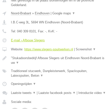
Niet gevestigd in de plaats Bontemorgen en in de provincie
Gelderland.
Noord-Brabant
»
Eindhoven
|
Google maps
▼
I.B.C-weg 3L
,
5694 WN
Eindhoven
(
Noord-Brabant
)
Tel:
040 309 8101
, Fax:
-
, KvK:
-
E-mail › Afbouw Slegers
Website:
https://www.slegers-spuitwerken.nl
|
Screenshot
▼
"Stukadoorsbedrijf Afbouw Slegers uit Eindhoven Noord-Brabant is
uw
▼
Traditioneel stucwerk, Dunpleisterwerk, Spackspuiten,
Latexspuiten, Beton
▼
Openingstijden
▼
Laatste tweets
▼
|
Laatste facebook posts
▼
|
Introductie video
▼
Sociale media: