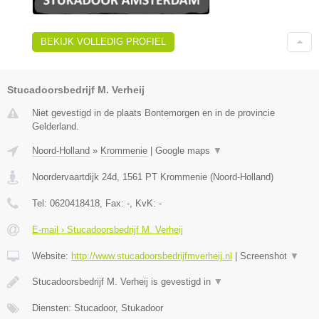
BEKIJK VOLLEDIG PROFIEL
Stucadoorsbedrijf M. Verheij
Niet gevestigd in de plaats Bontemorgen en in de provincie
Gelderland.
Noord-Holland
»
Krommenie
|
Google maps
▼
Noordervaartdijk 24d
,
1561 PT
Krommenie
(
Noord-Holland
)
Tel:
0620418418
, Fax:
-
, KvK:
-
E-mail › Stucadoorsbedrijf M. Verheij
Website:
http://www.stucadoorsbedrijfmverheij.nl
|
Screenshot
▼
Stucadoorsbedrijf M. Verheij is gevestigd in
▼
Diensten: Stucadoor, Stukadoor