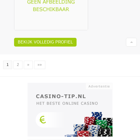
BEKIJK VOLLEDIG PROFIEL
1
2
»
»»