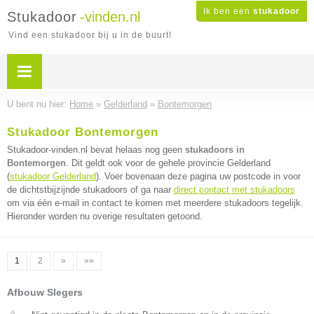
Ik ben een
stukadoor
Stukadoor
-vinden.nl
Vind een stukadoor bij u in de buurt!
U bent nu hier:
Home
»
Gelderland
»
Bontemorgen
Stukadoor Bontemorgen
Stukadoor-vinden.nl bevat helaas nog geen
stukadoors in
Bontemorgen
. Dit geldt ook voor de gehele provincie Gelderland
(
stukadoor Gelderland
). Voer bovenaan deze pagina uw postcode in voor
de dichtstbijzijnde stukadoors of ga naar
direct contact met stukadoors
om via één e-mail in contact te komen met meerdere stukadoors tegelijk.
Hieronder worden nu overige resultaten getoond.
1
2
»
»»
Afbouw Slegers