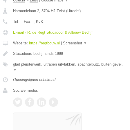
Utrecht
»
Zeist
|
Google maps
▼
Harmonielaan 2
,
3704 HJ
Zeist
(
Utrecht
)
Tel:
-
, Fax:
-
, KvK:
-
E-mail › R. de Regt Stucadoor & Afbouw Bedrijf
Website:
https://regtbouw.nl
|
Screenshot
▼
Stucadoors bedrijf sinds 1999
glad pleisterwerk, uitrapen uitvlakken, spachtelputz, buiten gevel,
▼
Openingstijden onbekend
Sociale media: