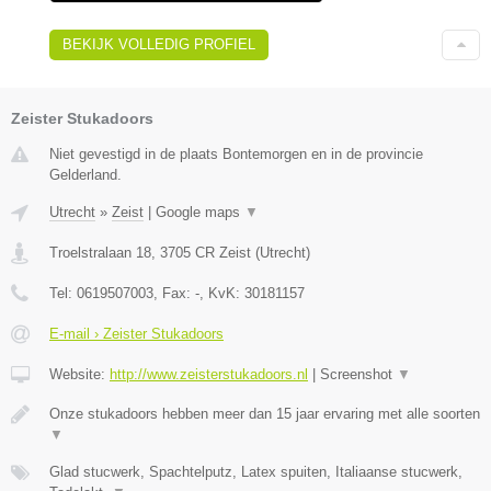
BEKIJK VOLLEDIG PROFIEL
Zeister Stukadoors
Niet gevestigd in de plaats Bontemorgen en in de provincie
Gelderland.
Utrecht
»
Zeist
|
Google maps
▼
Troelstralaan 18
,
3705 CR
Zeist
(
Utrecht
)
Tel:
0619507003
, Fax:
-
, KvK:
30181157
E-mail › Zeister Stukadoors
Website:
http://www.zeisterstukadoors.nl
|
Screenshot
▼
Onze stukadoors hebben meer dan 15 jaar ervaring met alle soorten
▼
Glad stucwerk, Spachtelputz, Latex spuiten, Italiaanse stucwerk,