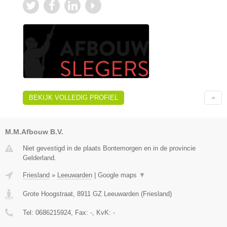
BEKIJK VOLLEDIG PROFIEL
M.M.Afbouw B.V.
Niet gevestigd in de plaats Bontemorgen en in de provincie
Gelderland.
Friesland
»
Leeuwarden
|
Google maps
▼
Grote Hoogstraat
,
8911 GZ
Leeuwarden
(
Friesland
)
Tel:
0686215924
, Fax:
-
, KvK:
-