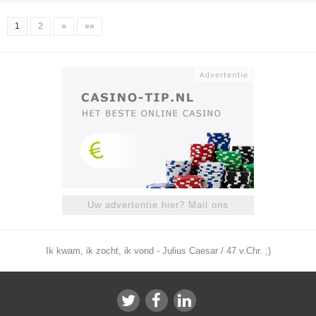
1
2
»
»»
Uw advertentie hier? Mail ons
Ik kwam, ik zocht, ik vond - Julius Caesar / 47 v.Chr. ;)