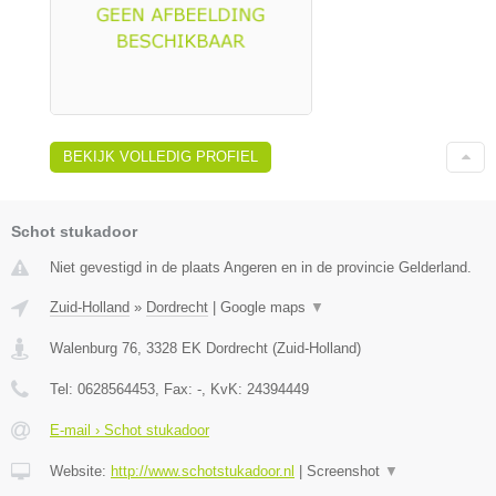
BEKIJK VOLLEDIG PROFIEL
Schot stukadoor
Niet gevestigd in de plaats Angeren en in de provincie Gelderland.
Zuid-Holland
»
Dordrecht
|
Google maps
▼
Walenburg 76
,
3328 EK
Dordrecht
(
Zuid-Holland
)
Tel:
0628564453
, Fax:
-
, KvK:
24394449
E-mail › Schot stukadoor
Website:
http://www.schotstukadoor.nl
|
Screenshot
▼