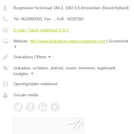
Burgmester fockstraat 184-2
,
1063 EA
Amsterdam
(
Noord-Holland
)
Tel:
0620980303
, Fax:
-
, KvK:
34197393
E-mail › Tolum onderhoud V.O.F
Website:
http://www.stukadoors-petar.simplesite.com
|
Screenshot
▼
Stukadoors Offerte
▼
stukadoor, schilders, plafond, muren, timmeren, tegelswerk,
loodgiter,
▼
Openingstijden onbekend
Sociale media: