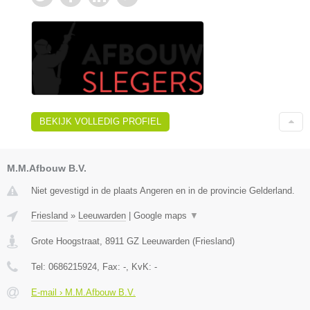
BEKIJK VOLLEDIG PROFIEL
M.M.Afbouw B.V.
Niet gevestigd in de plaats Angeren en in de provincie Gelderland.
Friesland
»
Leeuwarden
|
Google maps
▼
Grote Hoogstraat
,
8911 GZ
Leeuwarden
(
Friesland
)
Tel:
0686215924
, Fax:
-
, KvK:
-
E-mail › M.M.Afbouw B.V.