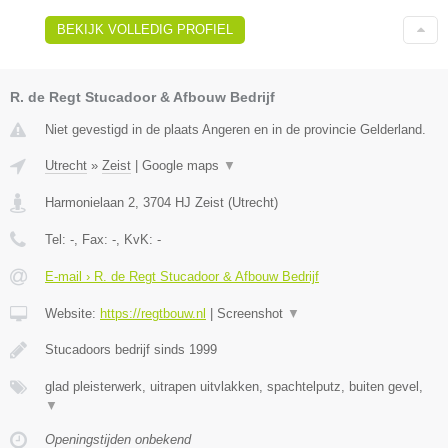
BEKIJK VOLLEDIG PROFIEL
R. de Regt Stucadoor & Afbouw Bedrijf
Niet gevestigd in de plaats Angeren en in de provincie Gelderland.
Utrecht
»
Zeist
|
Google maps
▼
Harmonielaan 2
,
3704 HJ
Zeist
(
Utrecht
)
Tel:
-
, Fax:
-
, KvK:
-
E-mail › R. de Regt Stucadoor & Afbouw Bedrijf
Website:
https://regtbouw.nl
|
Screenshot
▼
Stucadoors bedrijf sinds 1999
glad pleisterwerk, uitrapen uitvlakken, spachtelputz, buiten gevel,
▼
Openingstijden onbekend