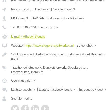
Niet gevestigd in de plaats Angeren en in de provincie Gelderland.
Noord-Brabant
»
Eindhoven
|
Google maps
▼
I.B.C-weg 3L
,
5694 WN
Eindhoven
(
Noord-Brabant
)
Tel:
040 309 8101
, Fax:
-
, KvK:
-
E-mail › Afbouw Slegers
Website:
https://www.slegers-spuitwerken.nl
|
Screenshot
▼
"Stukadoorsbedrijf Afbouw Slegers uit Eindhoven Noord-Brabant is
uw
▼
Traditioneel stucwerk, Dunpleisterwerk, Spackspuiten,
Latexspuiten, Beton
▼
Openingstijden
▼
Laatste tweets
▼
|
Laatste facebook posts
▼
|
Introductie video
▼
Sociale media: