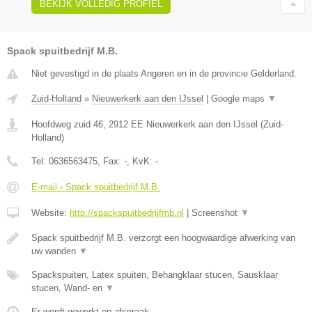
BEKIJK VOLLEDIG PROFIEL
Spack spuitbedrijf M.B.
Niet gevestigd in de plaats Angeren en in de provincie Gelderland.
Zuid-Holland
»
Nieuwerkerk aan den IJssel
|
Google maps
▼
Hoofdweg zuid 46
,
2912 EE
Nieuwerkerk aan den IJssel
(
Zuid-
Holland
)
Tel:
0636563475
, Fax:
-
, KvK:
-
E-mail › Spack spuitbedrijf M.B.
Website:
http://spackspuitbedrijfmb.nl
|
Screenshot
▼
Spack spuitbedrijf M.B. verzorgt een hoogwaardige afwerking van
uw wanden
▼
Spackspuiten, Latex spuiten, Behangklaar stucen, Sausklaar
stucen, Wand- en
▼
Er wordt gewerkt op afspraak.