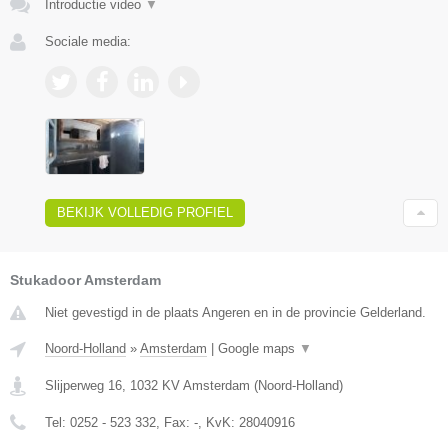
Introductie video
▼
Sociale media:
BEKIJK VOLLEDIG PROFIEL
Stukadoor Amsterdam
Niet gevestigd in de plaats Angeren en in de provincie Gelderland.
Noord-Holland
»
Amsterdam
|
Google maps
▼
Slijperweg 16
,
1032 KV
Amsterdam
(
Noord-Holland
)
Tel:
0252 - 523 332
, Fax:
-
, KvK:
28040916