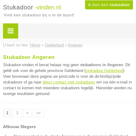
Ik ben een
stukadoor
Stukadoor
-vinden.nl
Vind een stukadoor bij u in de buurt!
U bent nu hier:
Home
»
Gelderland
»
Angeren
Stukadoor Angeren
Stukadoor-vinden.nl bevat helaas nog geen
stukadoors in Angeren
. Dit
geldt ook voor de gehele provincie Gelderland (
stukadoor Gelderland
).
Voer bovenaan deze pagina uw postcode in voor de dichtstbijzijnde
stukadoors of ga naar
direct contact met stukadoors
om via één e-mail in
contact te komen met meerdere stukadoors tegelijk. Hieronder worden nu
overige resultaten getoond.
1
2
»
»»
Afbouw Slegers