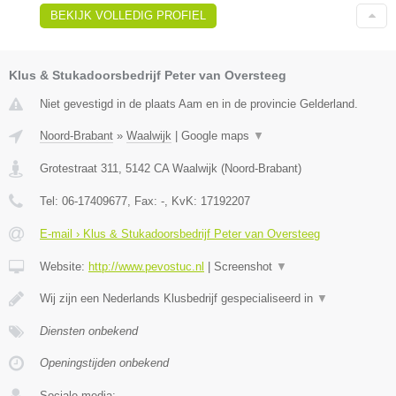
BEKIJK VOLLEDIG PROFIEL
Klus & Stukadoorsbedrijf Peter van Oversteeg
Niet gevestigd in de plaats Aam en in de provincie Gelderland.
Noord-Brabant
»
Waalwijk
|
Google maps
▼
Grotestraat 311
,
5142 CA
Waalwijk
(
Noord-Brabant
)
Tel:
06-17409677
, Fax:
-
, KvK:
17192207
E-mail › Klus & Stukadoorsbedrijf Peter van Oversteeg
Website:
http://www.pevostuc.nl
|
Screenshot
▼
Wij zijn een Nederlands Klusbedrijf gespecialiseerd in
▼
Diensten onbekend
Openingstijden onbekend
Sociale media: