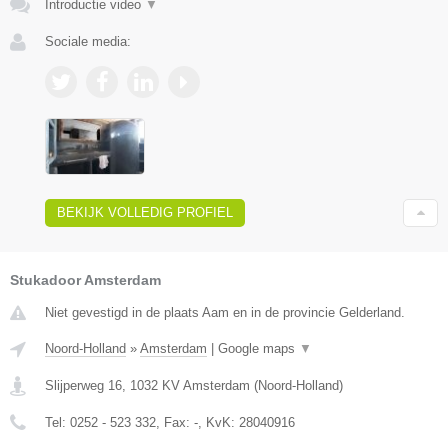
Introductie video
▼
Sociale media:
BEKIJK VOLLEDIG PROFIEL
Stukadoor Amsterdam
Niet gevestigd in de plaats Aam en in de provincie Gelderland.
Noord-Holland
»
Amsterdam
|
Google maps
▼
Slijperweg 16
,
1032 KV
Amsterdam
(
Noord-Holland
)
Tel:
0252 - 523 332
, Fax:
-
, KvK:
28040916