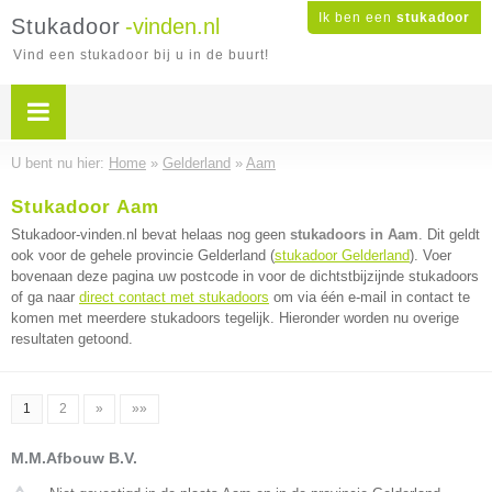
Ik ben een
stukadoor
Stukadoor
-vinden.nl
Vind een stukadoor bij u in de buurt!
U bent nu hier:
Home
»
Gelderland
»
Aam
Stukadoor Aam
Stukadoor-vinden.nl bevat helaas nog geen
stukadoors in Aam
. Dit geldt
ook voor de gehele provincie Gelderland (
stukadoor Gelderland
). Voer
bovenaan deze pagina uw postcode in voor de dichtstbijzijnde stukadoors
of ga naar
direct contact met stukadoors
om via één e-mail in contact te
komen met meerdere stukadoors tegelijk. Hieronder worden nu overige
resultaten getoond.
1
2
»
»»
M.M.Afbouw B.V.