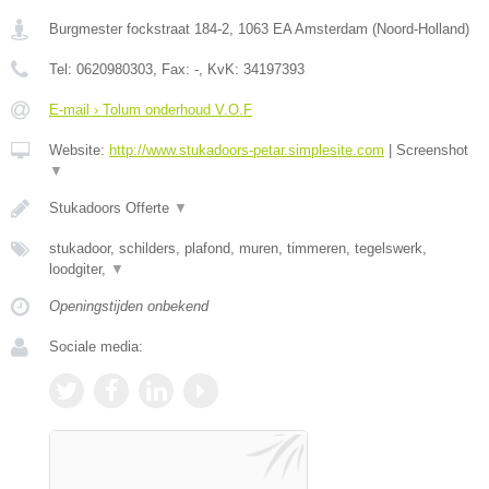
Burgmester fockstraat 184-2
,
1063 EA
Amsterdam
(
Noord-Holland
)
Tel:
0620980303
, Fax:
-
, KvK:
34197393
E-mail › Tolum onderhoud V.O.F
Website:
http://www.stukadoors-petar.simplesite.com
|
Screenshot
▼
Stukadoors Offerte
▼
stukadoor, schilders, plafond, muren, timmeren, tegelswerk,
loodgiter,
▼
Openingstijden onbekend
Sociale media: