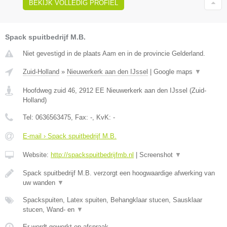
BEKIJK VOLLEDIG PROFIEL
Spack spuitbedrijf M.B.
Niet gevestigd in de plaats Aam en in de provincie Gelderland.
Zuid-Holland
»
Nieuwerkerk aan den IJssel
|
Google maps
▼
Hoofdweg zuid 46
,
2912 EE
Nieuwerkerk aan den IJssel
(
Zuid-
Holland
)
Tel:
0636563475
, Fax:
-
, KvK:
-
E-mail › Spack spuitbedrijf M.B.
Website:
http://spackspuitbedrijfmb.nl
|
Screenshot
▼
Spack spuitbedrijf M.B. verzorgt een hoogwaardige afwerking van
uw wanden
▼
Spackspuiten, Latex spuiten, Behangklaar stucen, Sausklaar
stucen, Wand- en
▼
Er wordt gewerkt op afspraak.