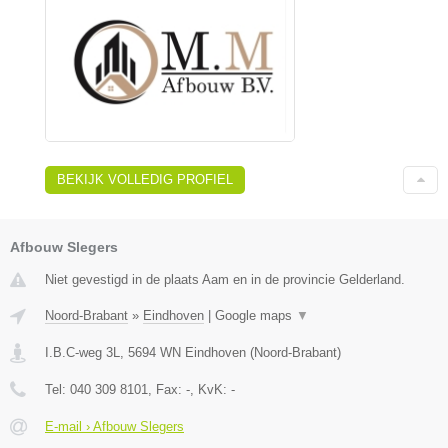
BEKIJK VOLLEDIG PROFIEL
Afbouw Slegers
Niet gevestigd in de plaats Aam en in de provincie Gelderland.
Noord-Brabant
»
Eindhoven
|
Google maps
▼
I.B.C-weg 3L
,
5694 WN
Eindhoven
(
Noord-Brabant
)
Tel:
040 309 8101
, Fax:
-
, KvK:
-
E-mail › Afbouw Slegers