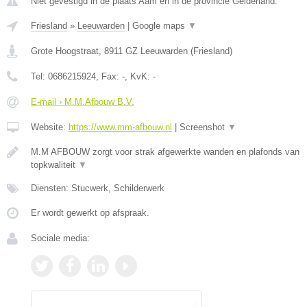
Niet gevestigd in de plaats Aam en in de provincie Gelderland.
Friesland
»
Leeuwarden
|
Google maps
▼
Grote Hoogstraat
,
8911 GZ
Leeuwarden
(
Friesland
)
Tel:
0686215924
, Fax:
-
, KvK:
-
E-mail › M.M.Afbouw B.V.
Website:
https://www.mm-afbouw.nl
|
Screenshot
▼
M.M AFBOUW zorgt voor strak afgewerkte wanden en plafonds van
topkwaliteit
▼
Diensten: Stucwerk, Schilderwerk
Er wordt gewerkt op afspraak.
Sociale media: