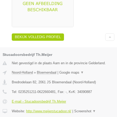
BEKIJK VOLLEDIG PROFIEL
Stucadoorsbedrijf Th.Meijer
Niet gevestigd in de plaats Aam en in de provincie Gelderland.
Noord-Holland
»
Bloemendaal
|
Google maps
▼
Bredrodelaan 82
,
2061 JS
Bloemendaal
(
Noord-Holland
)
Tel:
0235251211-0622660481
, Fax:
-
, KvK:
34090887
E-mail › Stucadoorsbedrijf Th.Meijer
Website:
http://www.meijerstucadoor.nl/
|
Screenshot
▼