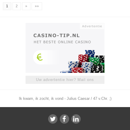
1
2
»
»»
Uw advertentie hier? Mail ons
Ik kwam, ik zocht, ik vond - Julius Caesar / 47 v.Chr. ;)