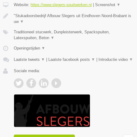
Website:
https://www.slegers-spuitwerken.nl
|
Screenshot
▼
"Stukadoorsbedrijf Afbouw Slegers uit Eindhoven Noord-Brabant is
uw
▼
Traditioneel stucwerk, Dunpleisterwerk, Spackspuiten,
Latexspuiten, Beton
▼
Openingstijden
▼
Laatste tweets
▼
|
Laatste facebook posts
▼
|
Introductie video
▼
Sociale media: