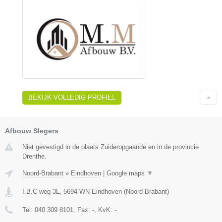
BEKIJK VOLLEDIG PROFIEL
Afbouw Slegers
Niet gevestigd in de plaats Zuideropgaande en in de provincie
Drenthe.
Noord-Brabant
»
Eindhoven
|
Google maps
▼
I.B.C-weg 3L
,
5694 WN
Eindhoven
(
Noord-Brabant
)
Tel:
040 309 8101
, Fax:
-
, KvK:
-