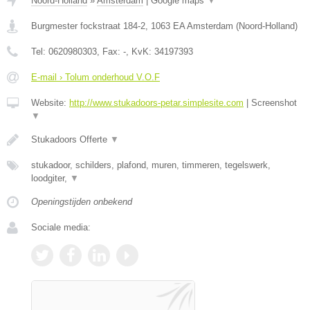
Noord-Holland
»
Amsterdam
|
Google maps
▼
Burgmester fockstraat 184-2
,
1063 EA
Amsterdam
(
Noord-Holland
)
Tel:
0620980303
, Fax:
-
, KvK:
34197393
E-mail › Tolum onderhoud V.O.F
Website:
http://www.stukadoors-petar.simplesite.com
|
Screenshot
▼
Stukadoors Offerte
▼
stukadoor, schilders, plafond, muren, timmeren, tegelswerk,
loodgiter,
▼
Openingstijden onbekend
Sociale media: