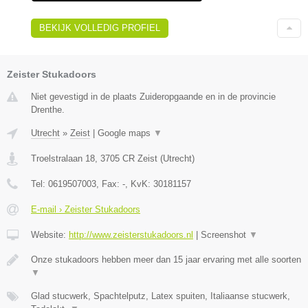
BEKIJK VOLLEDIG PROFIEL
Zeister Stukadoors
Niet gevestigd in de plaats Zuideropgaande en in de provincie
Drenthe.
Utrecht
»
Zeist
|
Google maps
▼
Troelstralaan 18
,
3705 CR
Zeist
(
Utrecht
)
Tel:
0619507003
, Fax:
-
, KvK:
30181157
E-mail › Zeister Stukadoors
Website:
http://www.zeisterstukadoors.nl
|
Screenshot
▼
Onze stukadoors hebben meer dan 15 jaar ervaring met alle soorten
▼
Glad stucwerk, Spachtelputz, Latex spuiten, Italiaanse stucwerk,