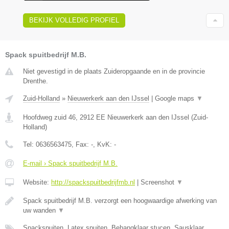
BEKIJK VOLLEDIG PROFIEL
Spack spuitbedrijf M.B.
Niet gevestigd in de plaats Zuideropgaande en in de provincie
Drenthe.
Zuid-Holland
»
Nieuwerkerk aan den IJssel
|
Google maps
▼
Hoofdweg zuid 46
,
2912 EE
Nieuwerkerk aan den IJssel
(
Zuid-
Holland
)
Tel:
0636563475
, Fax:
-
, KvK:
-
E-mail › Spack spuitbedrijf M.B.
Website:
http://spackspuitbedrijfmb.nl
|
Screenshot
▼
Spack spuitbedrijf M.B. verzorgt een hoogwaardige afwerking van
uw wanden
▼
Spackspuiten, Latex spuiten, Behangklaar stucen, Sausklaar