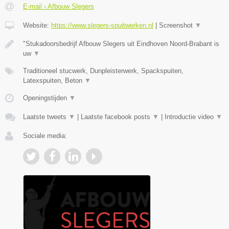
E-mail › Afbouw Slegers
Website:
https://www.slegers-spuitwerken.nl
|
Screenshot
▼
"Stukadoorsbedrijf Afbouw Slegers uit Eindhoven Noord-Brabant is
uw
▼
Traditioneel stucwerk, Dunpleisterwerk, Spackspuiten,
Latexspuiten, Beton
▼
Openingstijden
▼
Laatste tweets
▼
|
Laatste facebook posts
▼
|
Introductie video
▼
Sociale media: