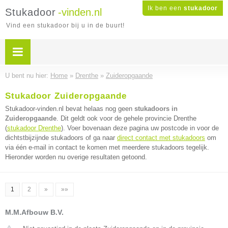
Ik ben een
stukadoor
Stukadoor
-vinden.nl
Vind een stukadoor bij u in de buurt!
U bent nu hier:
Home
»
Drenthe
»
Zuideropgaande
Stukadoor Zuideropgaande
Stukadoor-vinden.nl bevat helaas nog geen
stukadoors in
Zuideropgaande
. Dit geldt ook voor de gehele provincie Drenthe
(
stukadoor Drenthe
). Voer bovenaan deze pagina uw postcode in voor de
dichtstbijzijnde stukadoors of ga naar
direct contact met stukadoors
om
via één e-mail in contact te komen met meerdere stukadoors tegelijk.
Hieronder worden nu overige resultaten getoond.
1
2
»
»»
M.M.Afbouw B.V.