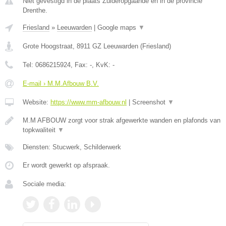
Niet gevestigd in de plaats Zuideropgaande en in de provincie
Drenthe.
Friesland
»
Leeuwarden
|
Google maps
▼
Grote Hoogstraat
,
8911 GZ
Leeuwarden
(
Friesland
)
Tel:
0686215924
, Fax:
-
, KvK:
-
E-mail › M.M.Afbouw B.V.
Website:
https://www.mm-afbouw.nl
|
Screenshot
▼
M.M AFBOUW zorgt voor strak afgewerkte wanden en plafonds van
topkwaliteit
▼
Diensten: Stucwerk, Schilderwerk
Er wordt gewerkt op afspraak.
Sociale media: