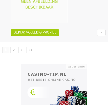
BEKIJK VOLLEDIG PROFIEL
1
2
»
»»