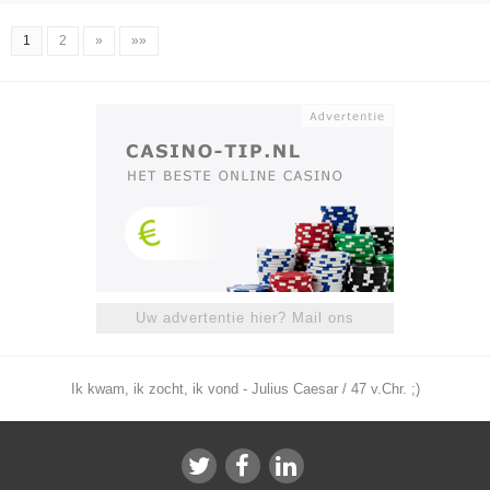
1
2
»
»»
Uw advertentie hier? Mail ons
Ik kwam, ik zocht, ik vond - Julius Caesar / 47 v.Chr. ;)