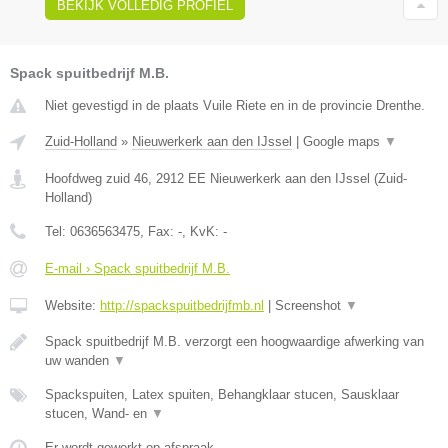
BEKIJK VOLLEDIG PROFIEL
Spack spuitbedrijf M.B.
Niet gevestigd in de plaats Vuile Riete en in de provincie Drenthe.
Zuid-Holland
»
Nieuwerkerk aan den IJssel
|
Google maps
▼
Hoofdweg zuid 46
,
2912 EE
Nieuwerkerk aan den IJssel
(
Zuid-
Holland
)
Tel:
0636563475
, Fax:
-
, KvK:
-
E-mail › Spack spuitbedrijf M.B.
Website:
http://spackspuitbedrijfmb.nl
|
Screenshot
▼
Spack spuitbedrijf M.B. verzorgt een hoogwaardige afwerking van
uw wanden
▼
Spackspuiten, Latex spuiten, Behangklaar stucen, Sausklaar
stucen, Wand- en
▼
Er wordt gewerkt op afspraak.