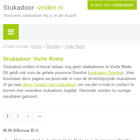
Ik ben een
stukadoor
Stukadoor
-vinden.nl
Vind een stukadoor bij u in de buurt!
U bent nu hier:
Home
»
Drenthe
»
Vuile Riete
Stukadoor Vuile Riete
Stukadoor-vinden.nl bevat helaas nog geen
stukadoors in Vuile Riete
.
Dit geldt ook voor de gehele provincie Drenthe (
stukadoor Drenthe
). Voer
bovenaan deze pagina uw postcode in voor de dichtstbijzijnde stukadoors
of ga naar
direct contact met stukadoors
om via één e-mail in contact te
komen met meerdere stukadoors tegelijk. Hieronder worden nu overige
resultaten getoond.
1
2
»
»»
M.M.Afbouw B.V.