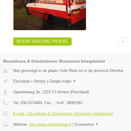
BEKIJK VOLLEDIG PROFIEL
Stucadoors & Grindvloeren Showroom Interpleister
Niet gevestigd in de plaats Vuile Riete en in de provincie Drenthe.
Flevoland
»
Almere
|
Google maps
▼
Operetteweg 3e
,
1323 VJ
Almere
(
Flevoland
)
Tel:
036-5374494
, Fax:
-
, KvK:
39061061
E-mail › Stucadoors & Grindvloeren Showroom Interpleister
Website:
http://www.interpleister.nl
|
Screenshot
▼