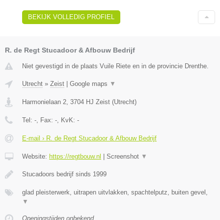
BEKIJK VOLLEDIG PROFIEL
R. de Regt Stucadoor & Afbouw Bedrijf
Niet gevestigd in de plaats Vuile Riete en in de provincie Drenthe.
Utrecht
»
Zeist
|
Google maps
▼
Harmonielaan 2
,
3704 HJ
Zeist
(
Utrecht
)
Tel:
-
, Fax:
-
, KvK:
-
E-mail › R. de Regt Stucadoor & Afbouw Bedrijf
Website:
https://regtbouw.nl
|
Screenshot
▼
Stucadoors bedrijf sinds 1999
glad pleisterwerk, uitrapen uitvlakken, spachtelputz, buiten gevel,
▼
Openingstijden onbekend