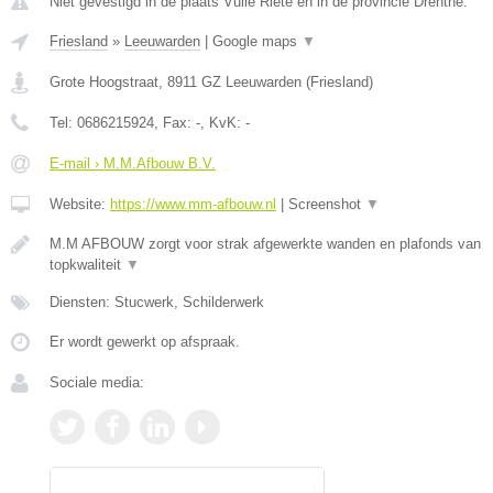
Niet gevestigd in de plaats Vuile Riete en in de provincie Drenthe.
Friesland
»
Leeuwarden
|
Google maps
▼
Grote Hoogstraat
,
8911 GZ
Leeuwarden
(
Friesland
)
Tel:
0686215924
, Fax:
-
, KvK:
-
E-mail › M.M.Afbouw B.V.
Website:
https://www.mm-afbouw.nl
|
Screenshot
▼
M.M AFBOUW zorgt voor strak afgewerkte wanden en plafonds van
topkwaliteit
▼
Diensten: Stucwerk, Schilderwerk
Er wordt gewerkt op afspraak.
Sociale media: