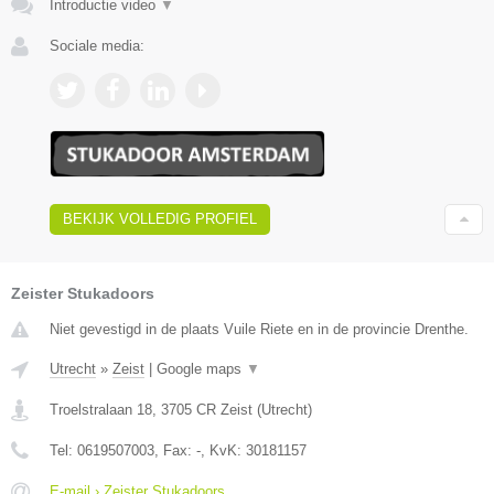
Introductie video
▼
Sociale media:
BEKIJK VOLLEDIG PROFIEL
Zeister Stukadoors
Niet gevestigd in de plaats Vuile Riete en in de provincie Drenthe.
Utrecht
»
Zeist
|
Google maps
▼
Troelstralaan 18
,
3705 CR
Zeist
(
Utrecht
)
Tel:
0619507003
, Fax:
-
, KvK:
30181157
E-mail › Zeister Stukadoors