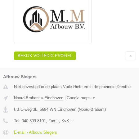
BEKIJK VOLLEDIG PROFIEL
Afbouw Slegers
Niet gevestigd in de plaats Vuile Riete en in de provincie Drenthe.
Noord-Brabant
»
Eindhoven
|
Google maps
▼
I.B.C-weg 3L
,
5694 WN
Eindhoven
(
Noord-Brabant
)
Tel:
040 309 8101
, Fax:
-
, KvK:
-
E-mail › Afbouw Slegers