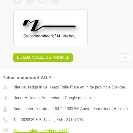
BEKIJK VOLLEDIG PROFIEL
Tolum onderhoud V.O.F
Niet gevestigd in de plaats Vuile Riete en in de provincie Drenthe.
Noord-Holland
»
Amsterdam
|
Google maps
▼
Burgmester fockstraat 184-2
,
1063 EA
Amsterdam
(
Noord-Holland
)
Tel:
0620980303
, Fax:
-
, KvK:
34197393
E-mail › Tolum onderhoud V.O.F