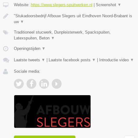
Website:
https://www.slegers-spuitwerken.nl
|
Screenshot
▼
"Stukadoorsbedrijf Afbouw Slegers uit Eindhoven Noord-Brabant is
uw
▼
Traditioneel stucwerk, Dunpleisterwerk, Spackspuiten,
Latexspuiten, Beton
▼
Openingstijden
▼
Laatste tweets
▼
|
Laatste facebook posts
▼
|
Introductie video
▼
Sociale media: