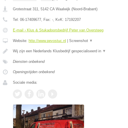
Grotestraat 311
,
5142 CA
Waalwijk
(
Noord-Brabant
)
Tel:
06-17409677
, Fax:
-
, KvK:
17192207
E-mail › Klus & Stukadoorsbedrijf Peter van Oversteeg
Website:
http://www.pevostuc.nl
|
Screenshot
▼
Wij zijn een Nederlands Klusbedrijf gespecialiseerd in
▼
Diensten onbekend
Openingstijden onbekend
Sociale media: