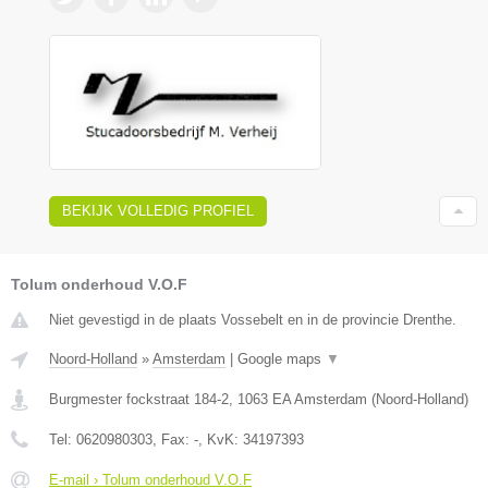
BEKIJK VOLLEDIG PROFIEL
Tolum onderhoud V.O.F
Niet gevestigd in de plaats Vossebelt en in de provincie Drenthe.
Noord-Holland
»
Amsterdam
|
Google maps
▼
Burgmester fockstraat 184-2
,
1063 EA
Amsterdam
(
Noord-Holland
)
Tel:
0620980303
, Fax:
-
, KvK:
34197393
E-mail › Tolum onderhoud V.O.F