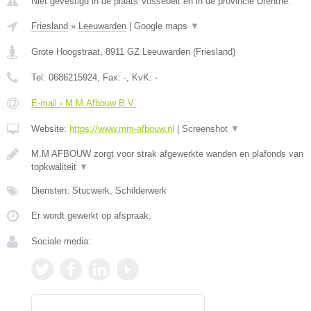
Niet gevestigd in de plaats Vossebelt en in de provincie Drenthe.
Friesland
»
Leeuwarden
|
Google maps
▼
Grote Hoogstraat
,
8911 GZ
Leeuwarden
(
Friesland
)
Tel:
0686215924
, Fax:
-
, KvK:
-
E-mail › M.M.Afbouw B.V.
Website:
https://www.mm-afbouw.nl
|
Screenshot
▼
M.M AFBOUW zorgt voor strak afgewerkte wanden en plafonds van
topkwaliteit
▼
Diensten: Stucwerk, Schilderwerk
Er wordt gewerkt op afspraak.
Sociale media: