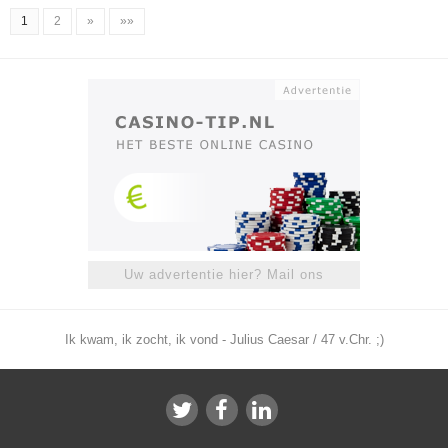
1
2
»
»»
Uw advertentie hier? Mail ons
Ik kwam, ik zocht, ik vond - Julius Caesar / 47 v.Chr. ;)