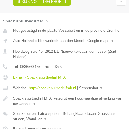
BEKIJK VOLLEDIG PROFIEL
Spack spuitbedrijf M.B.
Niet gevestigd in de plaats Vossebelt en in de provincie Drenthe.
Zuid-Holland
»
Nieuwerkerk aan den IJssel
|
Google maps
▼
Hoofdweg zuid 46
,
2912 EE
Nieuwerkerk aan den IJssel
(
Zuid-
Holland
)
Tel:
0636563475
, Fax:
-
, KvK:
-
E-mail › Spack spuitbedrijf M.B.
Website:
http://spackspuitbedrijfmb.nl
|
Screenshot
▼
Spack spuitbedrijf M.B. verzorgt een hoogwaardige afwerking van
uw wanden
▼
Spackspuiten, Latex spuiten, Behangklaar stucen, Sausklaar
stucen, Wand- en
▼
Er wordt gewerkt op afspraak.