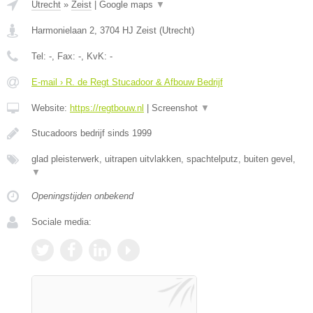
Utrecht
»
Zeist
|
Google maps
▼
Harmonielaan 2
,
3704 HJ
Zeist
(
Utrecht
)
Tel:
-
, Fax:
-
, KvK:
-
E-mail › R. de Regt Stucadoor & Afbouw Bedrijf
Website:
https://regtbouw.nl
|
Screenshot
▼
Stucadoors bedrijf sinds 1999
glad pleisterwerk, uitrapen uitvlakken, spachtelputz, buiten gevel,
▼
Openingstijden onbekend
Sociale media: