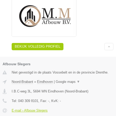
BEKIJK VOLLEDIG PROFIEL
Afbouw Slegers
Niet gevestigd in de plaats Vossebelt en in de provincie Drenthe.
Noord-Brabant
»
Eindhoven
|
Google maps
▼
I.B.C-weg 3L
,
5694 WN
Eindhoven
(
Noord-Brabant
)
Tel:
040 309 8101
, Fax:
-
, KvK:
-
E-mail › Afbouw Slegers