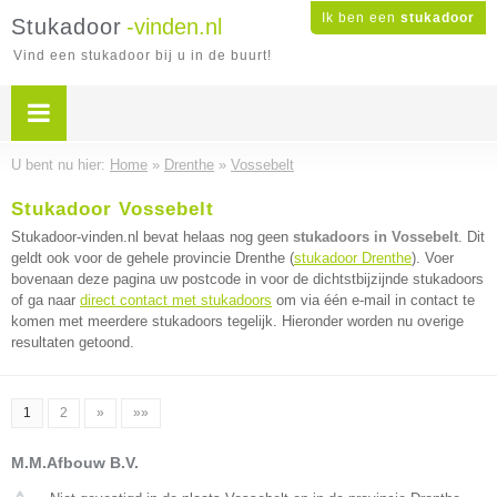
Ik ben een
stukadoor
Stukadoor
-vinden.nl
Vind een stukadoor bij u in de buurt!
U bent nu hier:
Home
»
Drenthe
»
Vossebelt
Stukadoor Vossebelt
Stukadoor-vinden.nl bevat helaas nog geen
stukadoors in Vossebelt
. Dit
geldt ook voor de gehele provincie Drenthe (
stukadoor Drenthe
). Voer
bovenaan deze pagina uw postcode in voor de dichtstbijzijnde stukadoors
of ga naar
direct contact met stukadoors
om via één e-mail in contact te
komen met meerdere stukadoors tegelijk. Hieronder worden nu overige
resultaten getoond.
1
2
»
»»
M.M.Afbouw B.V.