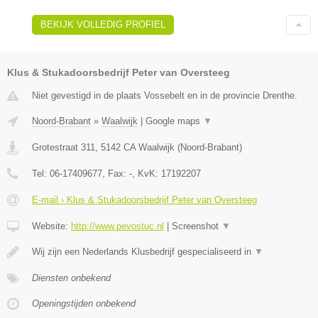
BEKIJK VOLLEDIG PROFIEL
Klus & Stukadoorsbedrijf Peter van Oversteeg
Niet gevestigd in de plaats Vossebelt en in de provincie Drenthe.
Noord-Brabant
»
Waalwijk
|
Google maps
▼
Grotestraat 311
,
5142 CA
Waalwijk
(
Noord-Brabant
)
Tel:
06-17409677
, Fax:
-
, KvK:
17192207
E-mail › Klus & Stukadoorsbedrijf Peter van Oversteeg
Website:
http://www.pevostuc.nl
|
Screenshot
▼
Wij zijn een Nederlands Klusbedrijf gespecialiseerd in
▼
Diensten onbekend
Openingstijden onbekend