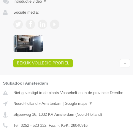
Introductie video
▼
Sociale media:
BEKIJK VOLLEDIG PROFIEL
Stukadoor Amsterdam
Niet gevestigd in de plaats Vossebelt en in de provincie Drenthe.
Noord-Holland
»
Amsterdam
|
Google maps
▼
Slijperweg 16
,
1032 KV
Amsterdam
(
Noord-Holland
)
Tel:
0252 - 523 332
, Fax:
-
, KvK:
28040916