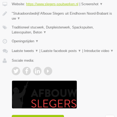
Website:
https://www.slegers-spuitwerken.nl
|
Screenshot
▼
"Stukadoorsbedrijf Afbouw Slegers uit Eindhoven Noord-Brabant is
uw
▼
Traditioneel stucwerk, Dunpleisterwerk, Spackspuiten,
Latexspuiten, Beton
▼
Openingstijden
▼
Laatste tweets
▼
|
Laatste facebook posts
▼
|
Introductie video
▼
Sociale media: