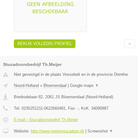
BEKIJK VOLLEDIG PROFIEL
Stucadoorsbedrijf Th.Meijer
Niet gevestigd in de plaats Vossebelt en in de provincie Drenthe.
Noord-Holland
»
Bloemendaal
|
Google maps
▼
Bredrodelaan 82
,
2061 JS
Bloemendaal
(
Noord-Holland
)
Tel:
0235251211-0622660481
, Fax:
-
, KvK:
34090887
E-mail › Stucadoorsbedrijf Th.Meijer
Website:
http://www.meijerstucadoor.nl/
|
Screenshot
▼