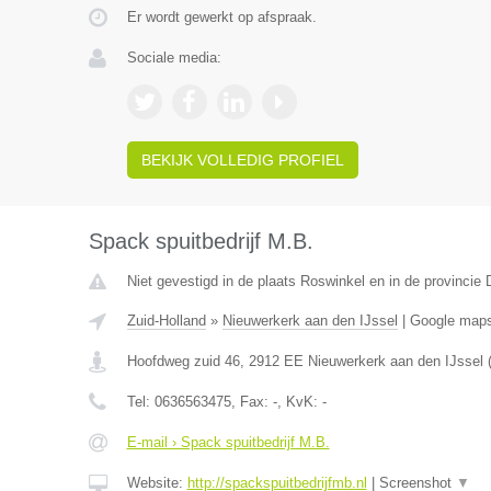
Er wordt gewerkt op afspraak.
Sociale media:
BEKIJK VOLLEDIG PROFIEL
Spack spuitbedrijf M.B.
Niet gevestigd in de plaats Roswinkel en in de provincie 
Zuid-Holland
»
Nieuwerkerk aan den IJssel
|
Google map
Hoofdweg zuid 46
,
2912 EE
Nieuwerkerk aan den IJssel
Tel:
0636563475
, Fax:
-
, KvK:
-
E-mail › Spack spuitbedrijf M.B.
Website:
http://spackspuitbedrijfmb.nl
|
Screenshot
▼