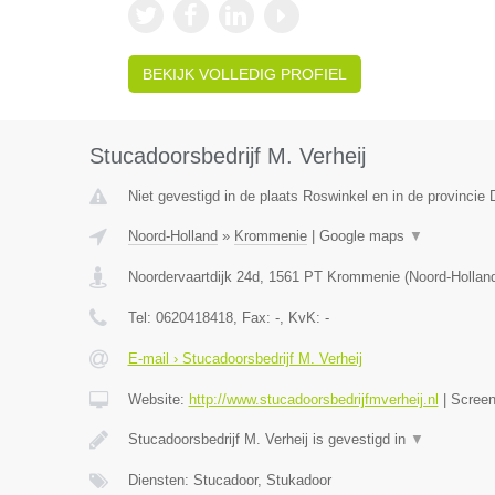
BEKIJK VOLLEDIG PROFIEL
Stucadoorsbedrijf M. Verheij
Niet gevestigd in de plaats Roswinkel en in de provincie 
Noord-Holland
»
Krommenie
|
Google maps
▼
Noordervaartdijk 24d
,
1561 PT
Krommenie
(
Noord-Hollan
Tel:
0620418418
, Fax:
-
, KvK:
-
E-mail › Stucadoorsbedrijf M. Verheij
Website:
http://www.stucadoorsbedrijfmverheij.nl
|
Scree
Stucadoorsbedrijf M. Verheij is gevestigd in
▼
Diensten: Stucadoor, Stukadoor