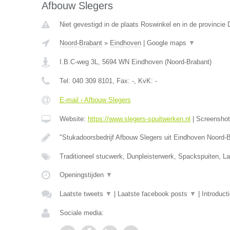
Afbouw Slegers
Niet gevestigd in de plaats Roswinkel en in de provincie 
Noord-Brabant
»
Eindhoven
|
Google maps
▼
I.B.C-weg 3L
,
5694 WN
Eindhoven
(
Noord-Brabant
)
Tel:
040 309 8101
, Fax:
-
, KvK:
-
E-mail › Afbouw Slegers
Website:
https://www.slegers-spuitwerken.nl
|
Screensho
"Stukadoorsbedrijf Afbouw Slegers uit Eindhoven Noord-
Traditioneel stucwerk, Dunpleisterwerk, Spackspuiten, L
Openingstijden
▼
Laatste tweets
▼
|
Laatste facebook posts
▼
|
Introduct
Sociale media: