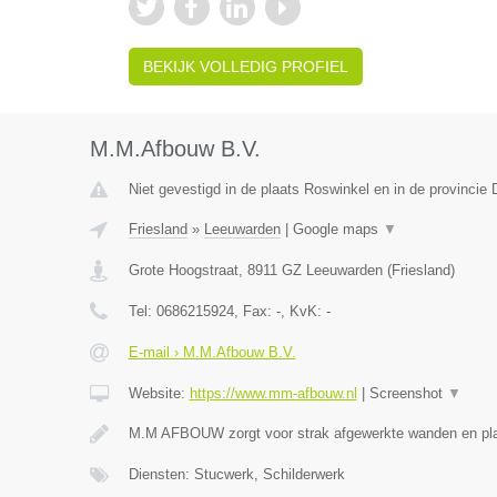
BEKIJK VOLLEDIG PROFIEL
M.M.Afbouw B.V.
Niet gevestigd in de plaats Roswinkel en in de provincie 
Friesland
»
Leeuwarden
|
Google maps
▼
Grote Hoogstraat
,
8911 GZ
Leeuwarden
(
Friesland
)
Tel:
0686215924
, Fax:
-
, KvK:
-
E-mail › M.M.Afbouw B.V.
Website:
https://www.mm-afbouw.nl
|
Screenshot
▼
M.M AFBOUW zorgt voor strak afgewerkte wanden en pla
Diensten: Stucwerk, Schilderwerk