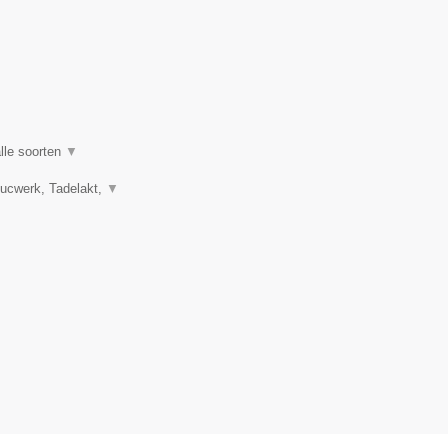
lle soorten
▼
tucwerk, Tadelakt,
▼