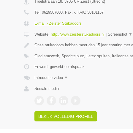
Troelstralaan 18
,
3705 CR
Zeist
(
Utrecht
)
Tel:
0619507003
, Fax:
-
, KvK:
30181157
E-mail › Zeister Stukadoors
Website:
http://www.zeisterstukadoors.nl
|
Screenshot
▼
Onze stukadoors hebben meer dan 15 jaar ervaring met a
Glad stucwerk, Spachtelputz, Latex spuiten, Italiaanse s
Er wordt gewerkt op afspraak.
Introductie video
▼
Sociale media:
BEKIJK VOLLEDIG PROFIEL