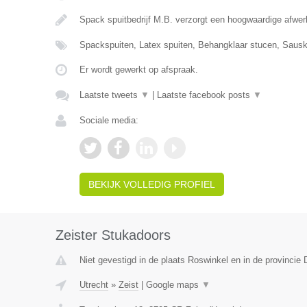
Spack spuitbedrijf M.B. verzorgt een hoogwaardige afw
Spackspuiten, Latex spuiten, Behangklaar stucen, Saus
Er wordt gewerkt op afspraak.
Laatste tweets
▼
|
Laatste facebook posts
▼
Sociale media:
BEKIJK VOLLEDIG PROFIEL
Zeister Stukadoors
Niet gevestigd in de plaats Roswinkel en in de provincie 
Utrecht
»
Zeist
|
Google maps
▼