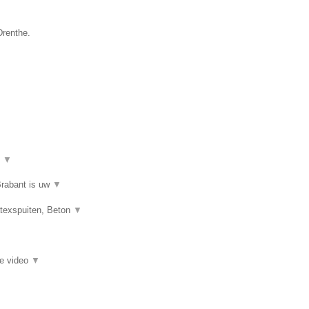
Drenthe.
t
▼
Brabant is uw
▼
atexspuiten, Beton
▼
ie video
▼