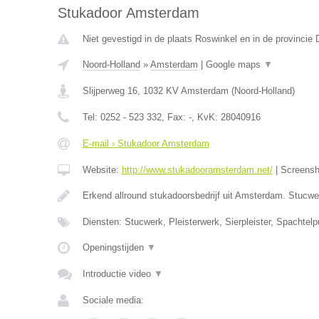
Stukadoor Amsterdam
Niet gevestigd in de plaats Roswinkel en in de provincie 
Noord-Holland
»
Amsterdam
|
Google maps
▼
Slijperweg 16
,
1032 KV
Amsterdam
(
Noord-Holland
)
Tel:
0252 - 523 332
, Fax:
-
, KvK:
28040916
E-mail › Stukadoor Amsterdam
Website:
http://www.stukadooramsterdam.net/
|
Screens
Erkend allround stukadoorsbedrijf uit Amsterdam. Stucw
Diensten: Stucwerk, Pleisterwerk, Sierpleister, Spachtelpu
Openingstijden
▼
Introductie video
▼
Sociale media: