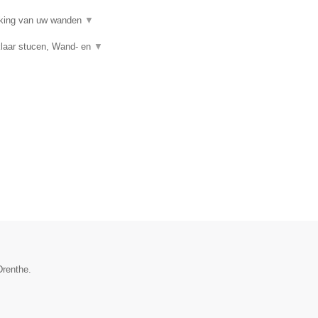
erking van uw wanden
▼
klaar stucen, Wand- en
▼
Drenthe.