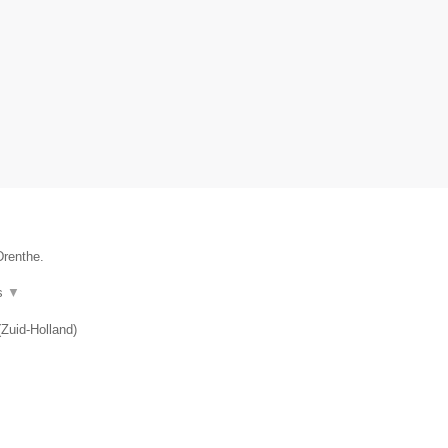
Drenthe.
s
▼
(
Zuid-Holland
)