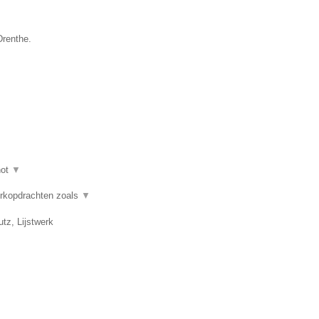
Drenthe.
hot
▼
erkopdrachten zoals
▼
tz, Lijstwerk