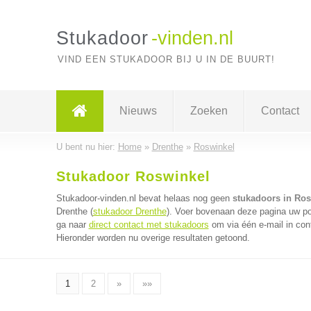
Stukadoor
-vinden.nl
VIND EEN STUKADOOR BIJ U IN DE BUURT!
Nieuws
Zoeken
Contact
U bent nu hier:
Home
»
Drenthe
»
Roswinkel
Stukadoor Roswinkel
Stukadoor-vinden.nl bevat helaas nog geen
stukadoors in Ros
Drenthe (
stukadoor Drenthe
). Voer bovenaan deze pagina uw pos
ga naar
direct contact met stukadoors
om via één e-mail in con
Hieronder worden nu overige resultaten getoond.
1
2
»
»»