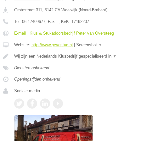
Grotestraat 311
,
5142 CA
Waalwijk
(
Noord-Brabant
)
Tel:
06-17409677
, Fax:
-
, KvK:
17192207
E-mail › Klus & Stukadoorsbedrijf Peter van Oversteeg
Website:
http://www.pevostuc.nl
|
Screenshot
▼
Wij zijn een Nederlands Klusbedrijf gespecialiseerd in
▼
Diensten onbekend
Openingstijden onbekend
Sociale media: