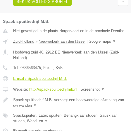
BEKIJK VOLLEDIG PROFIEL
Spack spuitbedrijf M.B.
Niet gevestigd in de plaats Norgervaart en in de provincie Drenthe.
Zuid-Holland
»
Nieuwerkerk aan den IJssel
|
Google maps
▼
Hoofdweg zuid 46
,
2912 EE
Nieuwerkerk aan den IJssel
(
Zuid-
Holland
)
Tel:
0636563475
, Fax:
-
, KvK:
-
E-mail › Spack spuitbedrijf M.B.
Website:
http://spackspuitbedrijfmb.nl
|
Screenshot
▼
Spack spuitbedrijf M.B. verzorgt een hoogwaardige afwerking van
uw wanden
▼
Spackspuiten, Latex spuiten, Behangklaar stucen, Sausklaar
stucen, Wand- en
▼
Er wordt gewerkt op afspraak.