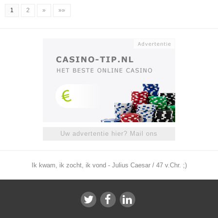
1
2
»
»»
Uw advertentie hier? Mail ons
Ik kwam, ik zocht, ik vond - Julius Caesar / 47 v.Chr. ;)