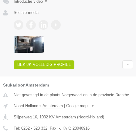
Introductie video
▼
Sociale media:
BEKIJK VOLLEDIG PROFIEL
Stukadoor Amsterdam
Niet gevestigd in de plaats Norgervaart en in de provincie Drenthe.
Noord-Holland
»
Amsterdam
|
Google maps
▼
Slijperweg 16
,
1032 KV
Amsterdam
(
Noord-Holland
)
Tel:
0252 - 523 332
, Fax:
-
, KvK:
28040916