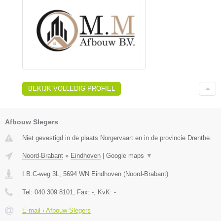
BEKIJK VOLLEDIG PROFIEL
Afbouw Slegers
Niet gevestigd in de plaats Norgervaart en in de provincie Drenthe.
Noord-Brabant
»
Eindhoven
|
Google maps
▼
I.B.C-weg 3L
,
5694 WN
Eindhoven
(
Noord-Brabant
)
Tel:
040 309 8101
, Fax:
-
, KvK:
-
E-mail › Afbouw Slegers