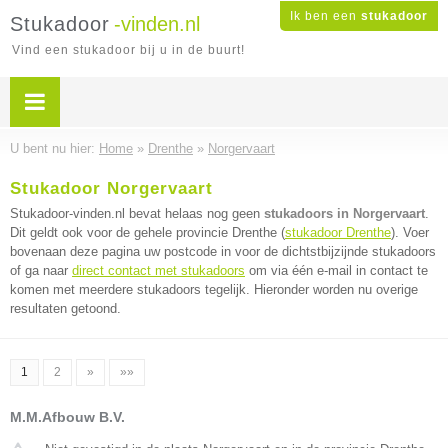
Ik ben een
stukadoor
Stukadoor
-vinden.nl
Vind een stukadoor bij u in de buurt!
U bent nu hier:
Home
»
Drenthe
»
Norgervaart
Stukadoor Norgervaart
Stukadoor-vinden.nl bevat helaas nog geen
stukadoors in Norgervaart
.
Dit geldt ook voor de gehele provincie Drenthe (
stukadoor Drenthe
). Voer
bovenaan deze pagina uw postcode in voor de dichtstbijzijnde stukadoors
of ga naar
direct contact met stukadoors
om via één e-mail in contact te
komen met meerdere stukadoors tegelijk. Hieronder worden nu overige
resultaten getoond.
1
2
»
»»
M.M.Afbouw B.V.