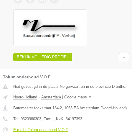
BEKIJK VOLLEDIG PROFIEL
Tolum onderhoud V.O.F
Niet gevestigd in de plaats Norgervaart en in de provincie Drenthe.
Noord-Holland
»
Amsterdam
|
Google maps
▼
Burgmester fockstraat 184-2
,
1063 EA
Amsterdam
(
Noord-Holland
)
Tel:
0620980303
, Fax:
-
, KvK:
34197393
E-mail › Tolum onderhoud V.O.F