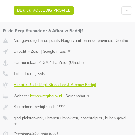
BEKIJK VOLLEDIG PROFIEL
R. de Regt Stucadoor & Afbouw Bedrijf
Niet gevestigd in de plaats Norgervaart en in de provincie Drenthe.
Utrecht
»
Zeist
|
Google maps
▼
Harmonielaan 2
,
3704 HJ
Zeist
(
Utrecht
)
Tel:
-
, Fax:
-
, KvK:
-
E-mail › R. de Regt Stucadoor & Afbouw Bedrijf
Website:
https://regtbouw.nl
|
Screenshot
▼
Stucadoors bedrijf sinds 1999
glad pleisterwerk, uitrapen uitvlakken, spachtelputz, buiten gevel,
▼
Openingstijden onbekend