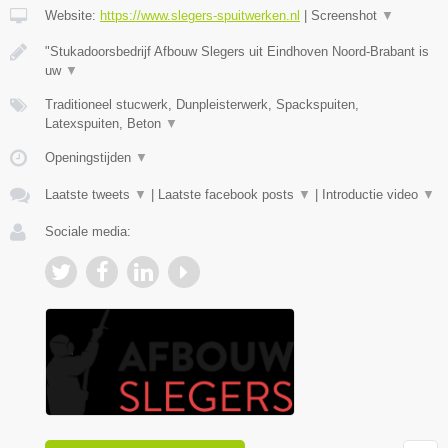
Website:
https://www.slegers-spuitwerken.nl
|
Screenshot
▼
"Stukadoorsbedrijf Afbouw Slegers uit Eindhoven Noord-Brabant is
uw
▼
Traditioneel stucwerk, Dunpleisterwerk, Spackspuiten,
Latexspuiten, Beton
▼
Openingstijden
▼
Laatste tweets
▼
|
Laatste facebook posts
▼
|
Introductie video
▼
Sociale media: