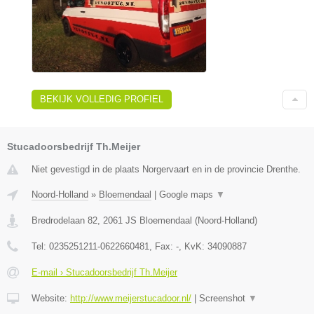
BEKIJK VOLLEDIG PROFIEL
Stucadoorsbedrijf Th.Meijer
Niet gevestigd in de plaats Norgervaart en in de provincie Drenthe.
Noord-Holland
»
Bloemendaal
|
Google maps
▼
Bredrodelaan 82
,
2061 JS
Bloemendaal
(
Noord-Holland
)
Tel:
0235251211-0622660481
, Fax:
-
, KvK:
34090887
E-mail › Stucadoorsbedrijf Th.Meijer
Website:
http://www.meijerstucadoor.nl/
|
Screenshot
▼