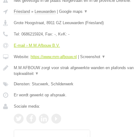
Niet gevestigd in de plaats Norgervaart en in de provincie Drenthe.
Friesland
»
Leeuwarden
|
Google maps
▼
Grote Hoogstraat
,
8911 GZ
Leeuwarden
(
Friesland
)
Tel:
0686215924
, Fax:
-
, KvK:
-
E-mail › M.M.Afbouw B.V.
Website:
https://www.mm-afbouw.nl
|
Screenshot
▼
M.M AFBOUW zorgt voor strak afgewerkte wanden en plafonds van
topkwaliteit
▼
Diensten: Stucwerk, Schilderwerk
Er wordt gewerkt op afspraak.
Sociale media: