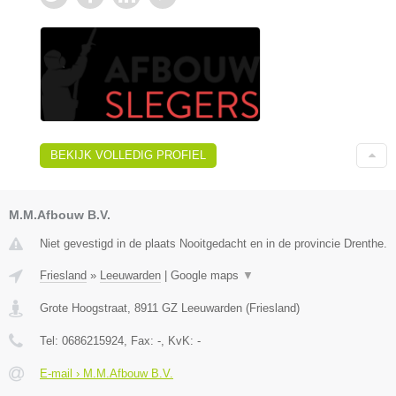
BEKIJK VOLLEDIG PROFIEL
M.M.Afbouw B.V.
Niet gevestigd in de plaats Nooitgedacht en in de provincie Drenthe.
Friesland
»
Leeuwarden
|
Google maps
▼
Grote Hoogstraat
,
8911 GZ
Leeuwarden
(
Friesland
)
Tel:
0686215924
, Fax:
-
, KvK:
-
E-mail › M.M.Afbouw B.V.