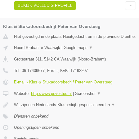
BEKIJK VOLLEDIG PROFIEL
Klus & Stukadoorsbedrijf Peter van Oversteeg
Niet gevestigd in de plaats Nooitgedacht en in de provincie Drenthe.
Noord-Brabant
»
Waalwijk
|
Google maps
▼
Grotestraat 311
,
5142 CA
Waalwijk
(
Noord-Brabant
)
Tel:
06-17409677
, Fax:
-
, KvK:
17192207
E-mail › Klus & Stukadoorsbedrijf Peter van Oversteeg
Website:
http://www.pevostuc.nl
|
Screenshot
▼
Wij zijn een Nederlands Klusbedrijf gespecialiseerd in
▼
Diensten onbekend
Openingstijden onbekend
Sociale media: