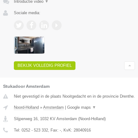
Introductie video
▼
Sociale media:
BEKIJK VOLLEDIG PROFIEL
Stukadoor Amsterdam
Niet gevestigd in de plaats Nooitgedacht en in de provincie Drenthe.
Noord-Holland
»
Amsterdam
|
Google maps
▼
Slijperweg 16
,
1032 KV
Amsterdam
(
Noord-Holland
)
Tel:
0252 - 523 332
, Fax:
-
, KvK:
28040916