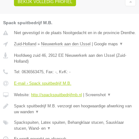
BEKIJK VOLLEDIG PROFIEL
Spack spuitbedrijf M.B.
Niet gevestigd in de plaats Nooitgedacht en in de provincie Drenthe.
Zuid-Holland
»
Nieuwerkerk aan den IJssel
|
Google maps
▼
Hoofdweg zuid 46
,
2912 EE
Nieuwerkerk aan den IJssel
(
Zuid-
Holland
)
Tel:
0636563475
, Fax:
-
, KvK:
-
E-mail › Spack spuitbedrijf M.B.
Website:
http://spackspuitbedrijfmb.nl
|
Screenshot
▼
Spack spuitbedrijf M.B. verzorgt een hoogwaardige afwerking van
uw wanden
▼
Spackspuiten, Latex spuiten, Behangklaar stucen, Sausklaar
stucen, Wand- en
▼
Er wordt gewerkt op afspraak.