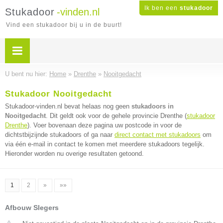
Ik ben een
stukadoor
Stukadoor
-vinden.nl
Vind een stukadoor bij u in de buurt!
U bent nu hier:
Home
»
Drenthe
»
Nooitgedacht
Stukadoor Nooitgedacht
Stukadoor-vinden.nl bevat helaas nog geen
stukadoors in
Nooitgedacht
. Dit geldt ook voor de gehele provincie Drenthe (
stukadoor
Drenthe
). Voer bovenaan deze pagina uw postcode in voor de
dichtstbijzijnde stukadoors of ga naar
direct contact met stukadoors
om
via één e-mail in contact te komen met meerdere stukadoors tegelijk.
Hieronder worden nu overige resultaten getoond.
1
2
»
»»
Afbouw Slegers