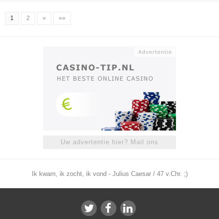
1
2
»
»»
Uw advertentie hier? Mail ons
Ik kwam, ik zocht, ik vond - Julius Caesar / 47 v.Chr. ;)