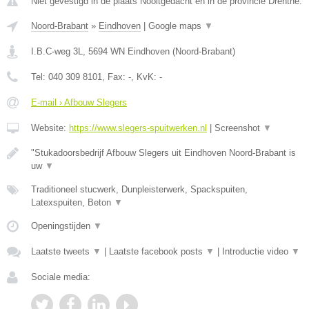
Niet gevestigd in de plaats Nooitgedacht en in de provincie Drenthe.
Noord-Brabant
»
Eindhoven
|
Google maps
▼
I.B.C-weg 3L
,
5694 WN
Eindhoven
(
Noord-Brabant
)
Tel:
040 309 8101
, Fax:
-
, KvK:
-
E-mail › Afbouw Slegers
Website:
https://www.slegers-spuitwerken.nl
|
Screenshot
▼
"Stukadoorsbedrijf Afbouw Slegers uit Eindhoven Noord-Brabant is
uw
▼
Traditioneel stucwerk, Dunpleisterwerk, Spackspuiten,
Latexspuiten, Beton
▼
Openingstijden
▼
Laatste tweets
▼
|
Laatste facebook posts
▼
|
Introductie video
▼
Sociale media: