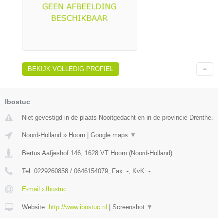
BEKIJK VOLLEDIG PROFIEL
Ibostuc
Niet gevestigd in de plaats Nooitgedacht en in de provincie Drenthe.
Noord-Holland
»
Hoorn
|
Google maps
▼
Bertus Aafjeshof 146
,
1628 VT
Hoorn
(
Noord-Holland
)
Tel:
0229260858 / 0646154079
, Fax:
-
, KvK:
-
E-mail › Ibostuc
Website:
http://www.ibostuc.nl
|
Screenshot
▼