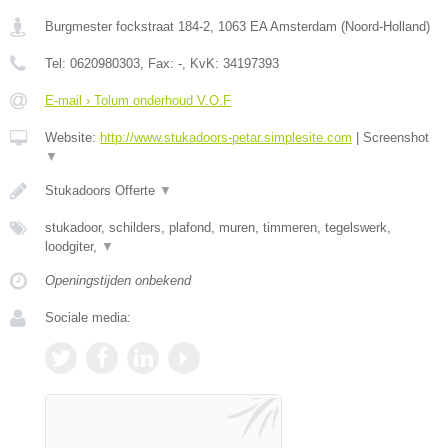
Burgmester fockstraat 184-2
,
1063 EA
Amsterdam
(
Noord-Holland
)
Tel:
0620980303
, Fax:
-
, KvK:
34197393
E-mail › Tolum onderhoud V.O.F
Website:
http://www.stukadoors-petar.simplesite.com
|
Screenshot
▼
Stukadoors Offerte
▼
stukadoor, schilders, plafond, muren, timmeren, tegelswerk,
loodgiter,
▼
Openingstijden onbekend
Sociale media: