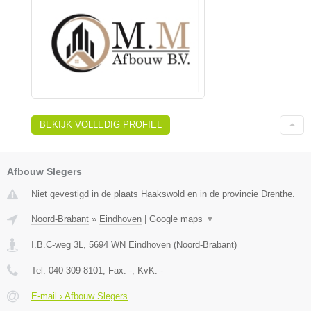
BEKIJK VOLLEDIG PROFIEL
Afbouw Slegers
Niet gevestigd in de plaats Haakswold en in de provincie Drenthe.
Noord-Brabant
»
Eindhoven
|
Google maps
▼
I.B.C-weg 3L
,
5694 WN
Eindhoven
(
Noord-Brabant
)
Tel:
040 309 8101
, Fax:
-
, KvK:
-
E-mail › Afbouw Slegers