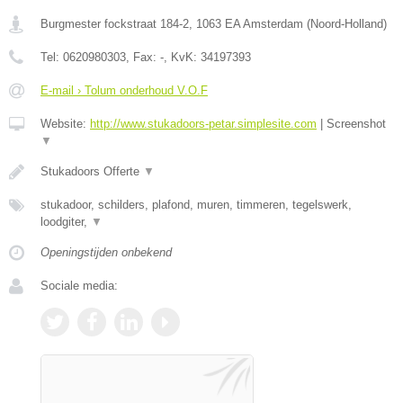
Burgmester fockstraat 184-2
,
1063 EA
Amsterdam
(
Noord-Holland
)
Tel:
0620980303
, Fax:
-
, KvK:
34197393
E-mail › Tolum onderhoud V.O.F
Website:
http://www.stukadoors-petar.simplesite.com
|
Screenshot
▼
Stukadoors Offerte
▼
stukadoor, schilders, plafond, muren, timmeren, tegelswerk,
loodgiter,
▼
Openingstijden onbekend
Sociale media: