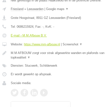
Niet gevestigd in de plaats Haakswold en in de provincie Drenthe.
Friesland
»
Leeuwarden
|
Google maps
▼
Grote Hoogstraat
,
8911 GZ
Leeuwarden
(
Friesland
)
Tel:
0686215924
, Fax:
-
, KvK:
-
E-mail › M.M.Afbouw B.V.
Website:
https://www.mm-afbouw.nl
|
Screenshot
▼
M.M AFBOUW zorgt voor strak afgewerkte wanden en plafonds van
topkwaliteit
▼
Diensten: Stucwerk, Schilderwerk
Er wordt gewerkt op afspraak.
Sociale media: