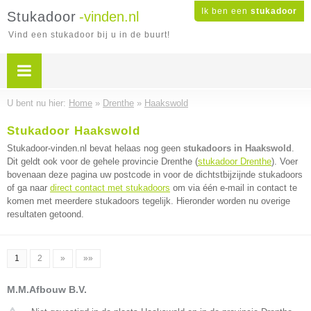
Ik ben een
stukadoor
Stukadoor
-vinden.nl
Vind een stukadoor bij u in de buurt!
U bent nu hier:
Home
»
Drenthe
»
Haakswold
Stukadoor Haakswold
Stukadoor-vinden.nl bevat helaas nog geen
stukadoors in Haakswold
.
Dit geldt ook voor de gehele provincie Drenthe (
stukadoor Drenthe
). Voer
bovenaan deze pagina uw postcode in voor de dichtstbijzijnde stukadoors
of ga naar
direct contact met stukadoors
om via één e-mail in contact te
komen met meerdere stukadoors tegelijk. Hieronder worden nu overige
resultaten getoond.
1
2
»
»»
M.M.Afbouw B.V.