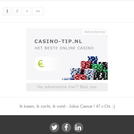
1
2
»
»»
Uw advertentie hier? Mail ons
Ik kwam, ik zocht, ik vond - Julius Caesar / 47 v.Chr. ;)