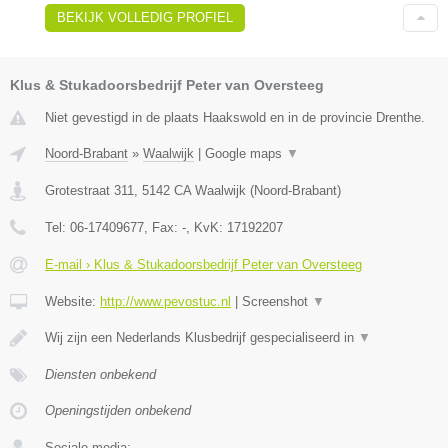
BEKIJK VOLLEDIG PROFIEL
Klus & Stukadoorsbedrijf Peter van Oversteeg
Niet gevestigd in de plaats Haakswold en in de provincie Drenthe.
Noord-Brabant
»
Waalwijk
|
Google maps
▼
Grotestraat 311
,
5142 CA
Waalwijk
(
Noord-Brabant
)
Tel:
06-17409677
, Fax:
-
, KvK:
17192207
E-mail › Klus & Stukadoorsbedrijf Peter van Oversteeg
Website:
http://www.pevostuc.nl
|
Screenshot
▼
Wij zijn een Nederlands Klusbedrijf gespecialiseerd in
▼
Diensten onbekend
Openingstijden onbekend
Sociale media: