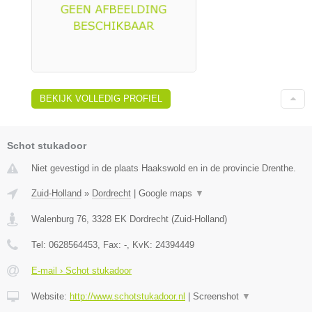
BEKIJK VOLLEDIG PROFIEL
Schot stukadoor
Niet gevestigd in de plaats Haakswold en in de provincie Drenthe.
Zuid-Holland
»
Dordrecht
|
Google maps
▼
Walenburg 76
,
3328 EK
Dordrecht
(
Zuid-Holland
)
Tel:
0628564453
, Fax:
-
, KvK:
24394449
E-mail › Schot stukadoor
Website:
http://www.schotstukadoor.nl
|
Screenshot
▼