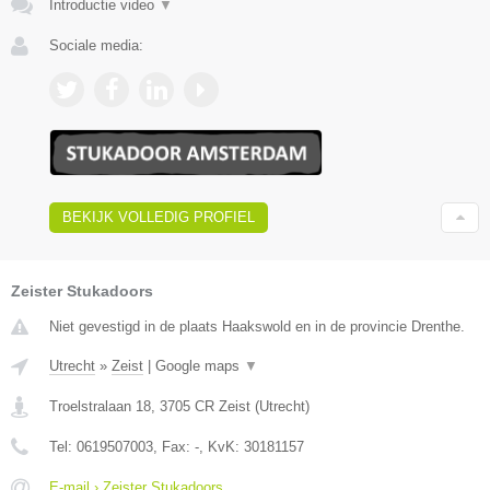
Introductie video
▼
Sociale media:
BEKIJK VOLLEDIG PROFIEL
Zeister Stukadoors
Niet gevestigd in de plaats Haakswold en in de provincie Drenthe.
Utrecht
»
Zeist
|
Google maps
▼
Troelstralaan 18
,
3705 CR
Zeist
(
Utrecht
)
Tel:
0619507003
, Fax:
-
, KvK:
30181157
E-mail › Zeister Stukadoors