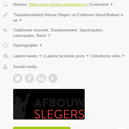
Website:
https://www.slegers-spuitwerken.nl
|
Screenshot
▼
"Stukadoorsbedrijf Afbouw Slegers uit Eindhoven Noord-Brabant is
uw
▼
Traditioneel stucwerk, Dunpleisterwerk, Spackspuiten,
Latexspuiten, Beton
▼
Openingstijden
▼
Laatste tweets
▼
|
Laatste facebook posts
▼
|
Introductie video
▼
Sociale media: