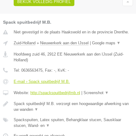
BEKIJK VOLLEDIG PROFIEL
Spack spuitbedrijf M.B.
Niet gevestigd in de plaats Haakswold en in de provincie Drenthe.
Zuid-Holland
»
Nieuwerkerk aan den IJssel
|
Google maps
▼
Hoofdweg zuid 46
,
2912 EE
Nieuwerkerk aan den IJssel
(
Zuid-
Holland
)
Tel:
0636563475
, Fax:
-
, KvK:
-
E-mail › Spack spuitbedrijf M.B.
Website:
http://spackspuitbedrijfmb.nl
|
Screenshot
▼
Spack spuitbedrijf M.B. verzorgt een hoogwaardige afwerking van
uw wanden
▼
Spackspuiten, Latex spuiten, Behangklaar stucen, Sausklaar
stucen, Wand- en
▼
Er wordt gewerkt op afspraak.