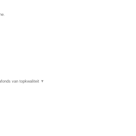
he.
fonds van topkwaliteit
▼