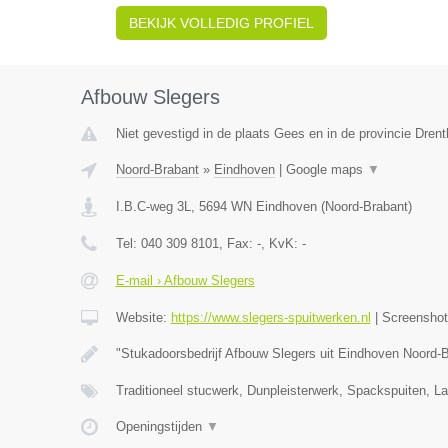
BEKIJK VOLLEDIG PROFIEL
Afbouw Slegers
Niet gevestigd in de plaats Gees en in de provincie Drent
Noord-Brabant
»
Eindhoven
|
Google maps
▼
I.B.C-weg 3L
,
5694 WN
Eindhoven
(
Noord-Brabant
)
Tel:
040 309 8101
, Fax:
-
, KvK:
-
E-mail › Afbouw Slegers
Website:
https://www.slegers-spuitwerken.nl
|
Screensho
"Stukadoorsbedrijf Afbouw Slegers uit Eindhoven Noord-
Traditioneel stucwerk, Dunpleisterwerk, Spackspuiten, L
Openingstijden
▼