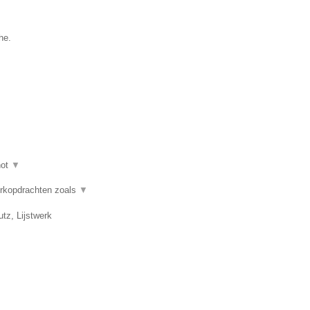
he.
hot
▼
erkopdrachten zoals
▼
tz, Lijstwerk