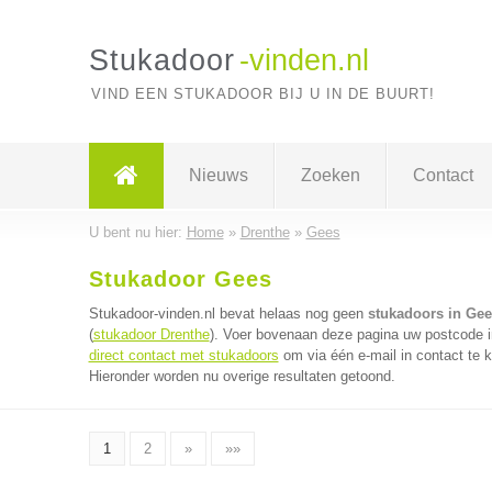
Stukadoor
-vinden.nl
VIND EEN STUKADOOR BIJ U IN DE BUURT!
Nieuws
Zoeken
Contact
U bent nu hier:
Home
»
Drenthe
»
Gees
Stukadoor Gees
Stukadoor-vinden.nl bevat helaas nog geen
stukadoors in Gee
(
stukadoor Drenthe
). Voer bovenaan deze pagina uw postcode in
direct contact met stukadoors
om via één e-mail in contact te 
Hieronder worden nu overige resultaten getoond.
1
2
»
»»