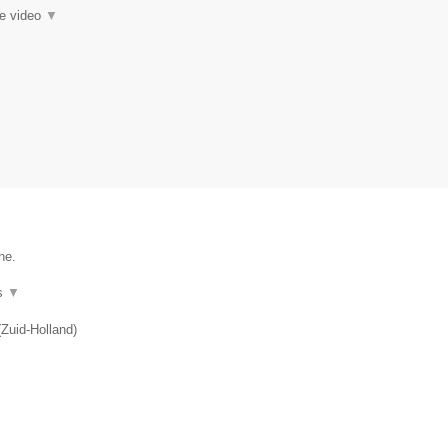
ie video
▼
he.
s
▼
(
Zuid-Holland
)