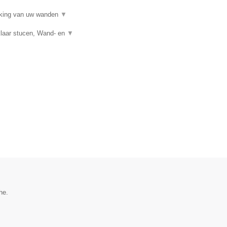
erking van uw wanden
▼
klaar stucen, Wand- en
▼
he.