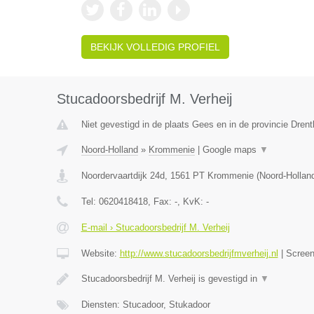
BEKIJK VOLLEDIG PROFIEL
Stucadoorsbedrijf M. Verheij
Niet gevestigd in de plaats Gees en in de provincie Drent
Noord-Holland
»
Krommenie
|
Google maps
▼
Noordervaartdijk 24d
,
1561 PT
Krommenie
(
Noord-Hollan
Tel:
0620418418
, Fax:
-
, KvK:
-
E-mail › Stucadoorsbedrijf M. Verheij
Website:
http://www.stucadoorsbedrijfmverheij.nl
|
Scree
Stucadoorsbedrijf M. Verheij is gevestigd in
▼
Diensten: Stucadoor, Stukadoor