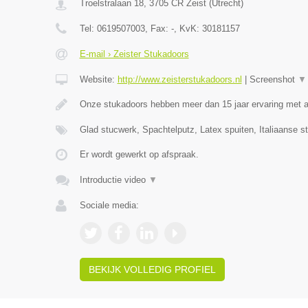
Troelstralaan 18
,
3705 CR
Zeist
(
Utrecht
)
Tel:
0619507003
, Fax:
-
, KvK:
30181157
E-mail › Zeister Stukadoors
Website:
http://www.zeisterstukadoors.nl
|
Screenshot
▼
Onze stukadoors hebben meer dan 15 jaar ervaring met a
Glad stucwerk, Spachtelputz, Latex spuiten, Italiaanse s
Er wordt gewerkt op afspraak.
Introductie video
▼
Sociale media:
BEKIJK VOLLEDIG PROFIEL