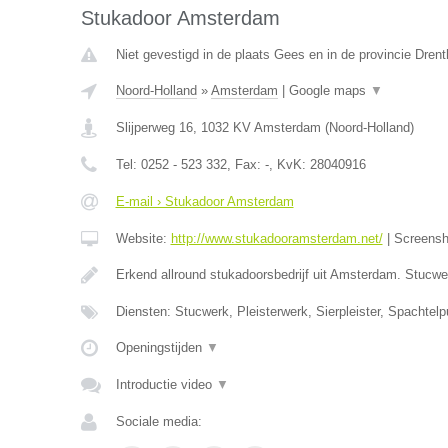
Stukadoor Amsterdam
Niet gevestigd in de plaats Gees en in de provincie Drent
Noord-Holland
»
Amsterdam
|
Google maps
▼
Slijperweg 16
,
1032 KV
Amsterdam
(
Noord-Holland
)
Tel:
0252 - 523 332
, Fax:
-
, KvK:
28040916
E-mail › Stukadoor Amsterdam
Website:
http://www.stukadooramsterdam.net/
|
Screens
Erkend allround stukadoorsbedrijf uit Amsterdam. Stucw
Diensten: Stucwerk, Pleisterwerk, Sierpleister, Spachtelpu
Openingstijden
▼
Introductie video
▼
Sociale media: