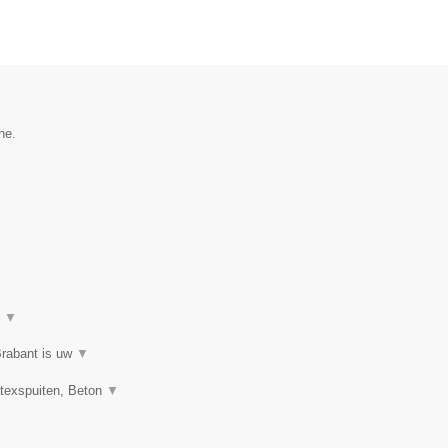
he.
t
▼
Brabant is uw
▼
atexspuiten, Beton
▼