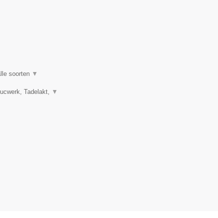
lle soorten
▼
tucwerk, Tadelakt,
▼