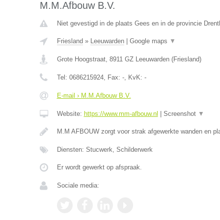
M.M.Afbouw B.V.
Niet gevestigd in de plaats Gees en in de provincie Drent
Friesland
»
Leeuwarden
|
Google maps
▼
Grote Hoogstraat
,
8911 GZ
Leeuwarden
(
Friesland
)
Tel:
0686215924
, Fax:
-
, KvK:
-
E-mail › M.M.Afbouw B.V.
Website:
https://www.mm-afbouw.nl
|
Screenshot
▼
M.M AFBOUW zorgt voor strak afgewerkte wanden en pla
Diensten: Stucwerk, Schilderwerk
Er wordt gewerkt op afspraak.
Sociale media: