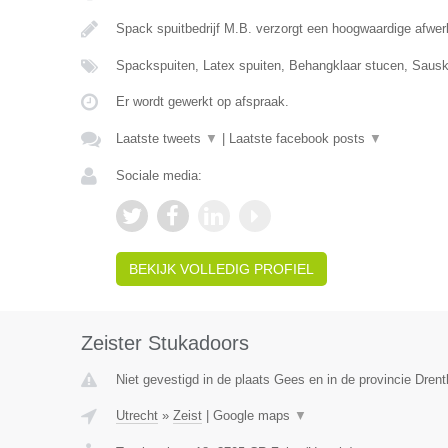
Spack spuitbedrijf M.B. verzorgt een hoogwaardige afw
Spackspuiten, Latex spuiten, Behangklaar stucen, Saus
Er wordt gewerkt op afspraak.
Laatste tweets
▼
|
Laatste facebook posts
▼
Sociale media:
BEKIJK VOLLEDIG PROFIEL
Zeister Stukadoors
Niet gevestigd in de plaats Gees en in de provincie Drent
Utrecht
»
Zeist
|
Google maps
▼