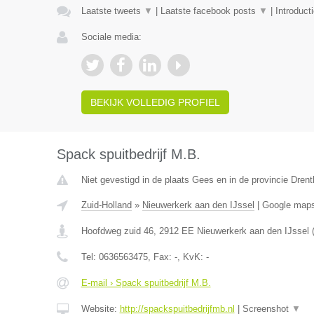
Laatste tweets
▼
|
Laatste facebook posts
▼
|
Introduct
Sociale media:
BEKIJK VOLLEDIG PROFIEL
Spack spuitbedrijf M.B.
Niet gevestigd in de plaats Gees en in de provincie Drent
Zuid-Holland
»
Nieuwerkerk aan den IJssel
|
Google map
Hoofdweg zuid 46
,
2912 EE
Nieuwerkerk aan den IJssel
Tel:
0636563475
, Fax:
-
, KvK:
-
E-mail › Spack spuitbedrijf M.B.
Website:
http://spackspuitbedrijfmb.nl
|
Screenshot
▼