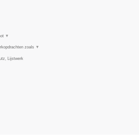
hot
▼
erkopdrachten zoals
▼
tz, Lijstwerk