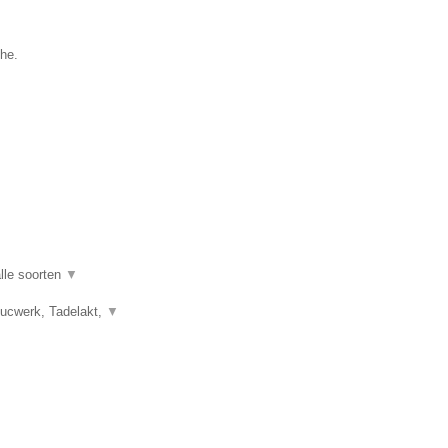
the.
lle soorten
▼
tucwerk, Tadelakt,
▼