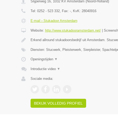
Slijperweg 16
,
1032 KV
Amsterdam
(
Noord-Holland
)
Tel:
0252 - 523 332
, Fax:
-
, KvK:
28040916
E-mail › Stukadoor Amsterdam
Website:
http://www.stukadooramsterdam.net/
|
Screens
Erkend allround stukadoorsbedrijf uit Amsterdam. Stucw
Diensten: Stucwerk, Pleisterwerk, Sierpleister, Spachtelpu
Openingstijden
▼
Introductie video
▼
Sociale media:
BEKIJK VOLLEDIG PROFIEL