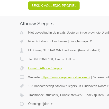
BEKIJK VOLLEDIG PROFIEL
Afbouw Slegers
Niet gevestigd in de plaats Bosje en in de provincie Dren
Noord-Brabant
»
Eindhoven
|
Google maps
▼
I.B.C-weg 3L
,
5694 WN
Eindhoven
(
Noord-Brabant
)
Tel:
040 309 8101
, Fax:
-
, KvK:
-
E-mail › Afbouw Slegers
Website:
https://www.slegers-spuitwerken.nl
|
Screensho
"Stukadoorsbedrijf Afbouw Slegers uit Eindhoven Noord-
Traditioneel stucwerk, Dunpleisterwerk, Spackspuiten, L
Openingstijden
▼