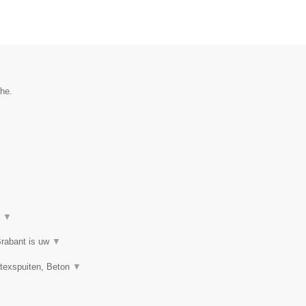
the.
t
▼
Brabant is uw
▼
atexspuiten, Beton
▼