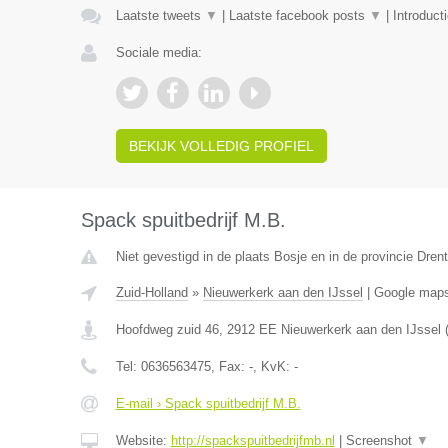
Laatste tweets
▼
|
Laatste facebook posts
▼
|
Introduct
Sociale media:
BEKIJK VOLLEDIG PROFIEL
Spack spuitbedrijf M.B.
Niet gevestigd in de plaats Bosje en in de provincie Dren
Zuid-Holland
»
Nieuwerkerk aan den IJssel
|
Google map
Hoofdweg zuid 46
,
2912 EE
Nieuwerkerk aan den IJssel
Tel:
0636563475
, Fax:
-
, KvK:
-
E-mail › Spack spuitbedrijf M.B.
Website:
http://spackspuitbedrijfmb.nl
|
Screenshot
▼