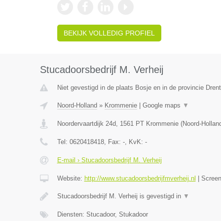
BEKIJK VOLLEDIG PROFIEL
Stucadoorsbedrijf M. Verheij
Niet gevestigd in de plaats Bosje en in de provincie Dren
Noord-Holland
»
Krommenie
|
Google maps
▼
Noordervaartdijk 24d
,
1561 PT
Krommenie
(
Noord-Hollan
Tel:
0620418418
, Fax:
-
, KvK:
-
E-mail › Stucadoorsbedrijf M. Verheij
Website:
http://www.stucadoorsbedrijfmverheij.nl
|
Scree
Stucadoorsbedrijf M. Verheij is gevestigd in
▼
Diensten: Stucadoor, Stukadoor