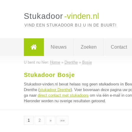
Stukadoor
-vinden.nl
VIND EEN STUKADOOR BIJ U IN DE BUURT!
Nieuws
Zoeken
Contact
U bent nu hier:
Home
»
Drenthe
»
Bosje
Stukadoor Bosje
Stukadoor-vinden.nl bevat helaas nog geen
stukadoors in Bos
Drenthe (
stukadoor Drenthe
). Voer bovenaan deze pagina uw pos
ga naar
direct contact met stukadoors
om via één e-mail in con
Hieronder worden nu overige resultaten getoond.
1
2
»
»»