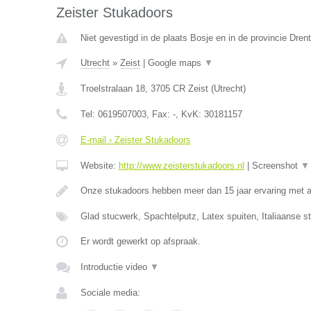
Zeister Stukadoors
Niet gevestigd in de plaats Bosje en in de provincie Dren
Utrecht
»
Zeist
|
Google maps
▼
Troelstralaan 18
,
3705 CR
Zeist
(
Utrecht
)
Tel:
0619507003
, Fax:
-
, KvK:
30181157
E-mail › Zeister Stukadoors
Website:
http://www.zeisterstukadoors.nl
|
Screenshot
▼
Onze stukadoors hebben meer dan 15 jaar ervaring met a
Glad stucwerk, Spachtelputz, Latex spuiten, Italiaanse s
Er wordt gewerkt op afspraak.
Introductie video
▼
Sociale media: