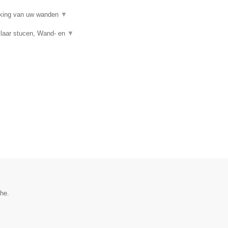
erking van uw wanden
▼
klaar stucen, Wand- en
▼
the.