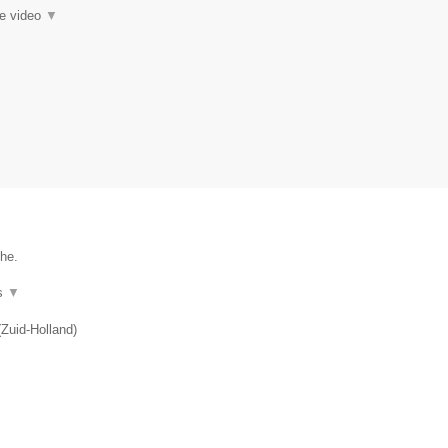
ie video
▼
the.
s
▼
(
Zuid-Holland
)