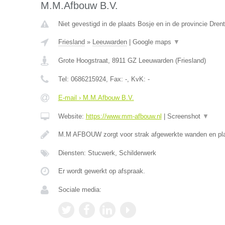
M.M.Afbouw B.V.
Niet gevestigd in de plaats Bosje en in de provincie Dren
Friesland
»
Leeuwarden
|
Google maps
▼
Grote Hoogstraat
,
8911 GZ
Leeuwarden
(
Friesland
)
Tel:
0686215924
, Fax:
-
, KvK:
-
E-mail › M.M.Afbouw B.V.
Website:
https://www.mm-afbouw.nl
|
Screenshot
▼
M.M AFBOUW zorgt voor strak afgewerkte wanden en pla
Diensten: Stucwerk, Schilderwerk
Er wordt gewerkt op afspraak.
Sociale media: