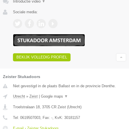
Introductie video
▼
Sociale media:
BEKIJK VOLLEDIG PROFIEL
Zeister Stukadoors
Niet gevestigd in de plaats Ballast en in de provincie Drenthe.
Utrecht
»
Zeist
|
Google maps
▼
Troelstralaan 18
,
3705 CR
Zeist
(
Utrecht
)
Tel:
0619507003
, Fax:
-
, KvK:
30181157
E-mail › Zeister Stukadoors