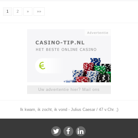
1
2
»
»»
Uw advertentie hier? Mail ons
Ik kwam, ik zocht, ik vond - Julius Caesar / 47 v.Chr. ;)