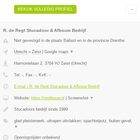
BEKIJK VOLLEDIG PROFIEL
R. de Regt Stucadoor & Afbouw Bedrijf
Niet gevestigd in de plaats Ballast en in de provincie Drenthe.
Utrecht
»
Zeist
|
Google maps
▼
Harmonielaan 2
,
3704 HJ
Zeist
(
Utrecht
)
Tel:
-
, Fax:
-
, KvK:
-
E-mail › R. de Regt Stucadoor & Afbouw Bedrijf
Website:
https://regtbouw.nl
|
Screenshot
▼
Stucadoors bedrijf sinds 1999
glad pleisterwerk, uitrapen uitvlakken, spachtelputz, buiten gevel,
▼
Openingstijden onbekend