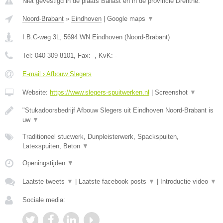
Niet gevestigd in de plaats Ballast en in de provincie Drenthe.
Noord-Brabant
»
Eindhoven
|
Google maps
▼
I.B.C-weg 3L
,
5694 WN
Eindhoven
(
Noord-Brabant
)
Tel:
040 309 8101
, Fax:
-
, KvK:
-
E-mail › Afbouw Slegers
Website:
https://www.slegers-spuitwerken.nl
|
Screenshot
▼
"Stukadoorsbedrijf Afbouw Slegers uit Eindhoven Noord-Brabant is
uw
▼
Traditioneel stucwerk, Dunpleisterwerk, Spackspuiten,
Latexspuiten, Beton
▼
Openingstijden
▼
Laatste tweets
▼
|
Laatste facebook posts
▼
|
Introductie video
▼
Sociale media: