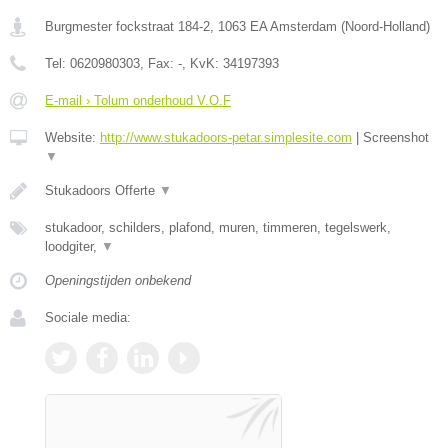
Burgmester fockstraat 184-2
,
1063 EA
Amsterdam
(
Noord-Holland
)
Tel:
0620980303
, Fax:
-
, KvK:
34197393
E-mail › Tolum onderhoud V.O.F
Website:
http://www.stukadoors-petar.simplesite.com
|
Screenshot
▼
Stukadoors Offerte
▼
stukadoor, schilders, plafond, muren, timmeren, tegelswerk,
loodgiter,
▼
Openingstijden onbekend
Sociale media: