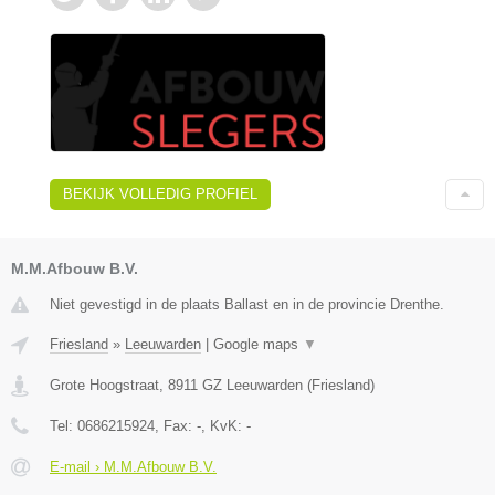
BEKIJK VOLLEDIG PROFIEL
M.M.Afbouw B.V.
Niet gevestigd in de plaats Ballast en in de provincie Drenthe.
Friesland
»
Leeuwarden
|
Google maps
▼
Grote Hoogstraat
,
8911 GZ
Leeuwarden
(
Friesland
)
Tel:
0686215924
, Fax:
-
, KvK:
-
E-mail › M.M.Afbouw B.V.