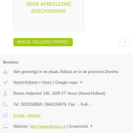
BEKIJK VOLLEDIG PROFIEL
Ibostuc
Niet gevestigd in de plaats Ballast en in de provincie Drenthe.
Noord-Holland
»
Hoorn
|
Google maps
▼
Bertus Aafjeshof 146
,
1628 VT
Hoorn
(
Noord-Holland
)
Tel:
0229260858 / 0646154079
, Fax:
-
, KvK:
-
E-mail › Ibostuc
Website:
http://www.ibostuc.nl
|
Screenshot
▼