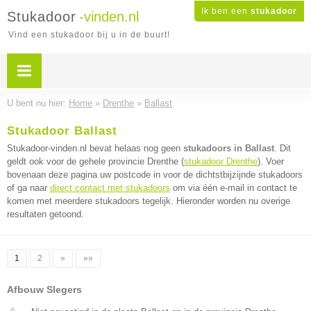
Ik ben een
stukadoor
Stukadoor
-vinden.nl
Vind een stukadoor bij u in de buurt!
U bent nu hier:
Home
»
Drenthe
»
Ballast
Stukadoor Ballast
Stukadoor-vinden.nl bevat helaas nog geen
stukadoors in Ballast
. Dit
geldt ook voor de gehele provincie Drenthe (
stukadoor Drenthe
). Voer
bovenaan deze pagina uw postcode in voor de dichtstbijzijnde stukadoors
of ga naar
direct contact met stukadoors
om via één e-mail in contact te
komen met meerdere stukadoors tegelijk. Hieronder worden nu overige
resultaten getoond.
1
2
»
»»
Afbouw Slegers