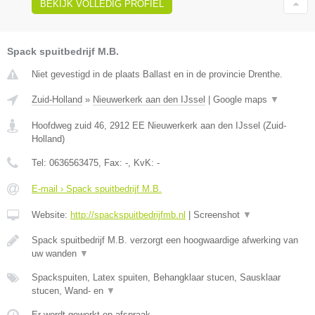
BEKIJK VOLLEDIG PROFIEL
Spack spuitbedrijf M.B.
Niet gevestigd in de plaats Ballast en in de provincie Drenthe.
Zuid-Holland
»
Nieuwerkerk aan den IJssel
|
Google maps
▼
Hoofdweg zuid 46
,
2912 EE
Nieuwerkerk aan den IJssel
(
Zuid-
Holland
)
Tel:
0636563475
, Fax:
-
, KvK:
-
E-mail › Spack spuitbedrijf M.B.
Website:
http://spackspuitbedrijfmb.nl
|
Screenshot
▼
Spack spuitbedrijf M.B. verzorgt een hoogwaardige afwerking van
uw wanden
▼
Spackspuiten, Latex spuiten, Behangklaar stucen, Sausklaar
stucen, Wand- en
▼
Er wordt gewerkt op afspraak.