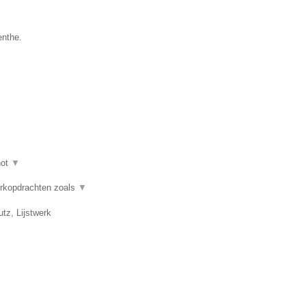
enthe.
hot
▼
erkopdrachten zoals
▼
tz, Lijstwerk