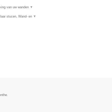
erking van uw wanden
▼
klaar stucen, Wand- en
▼
enthe.