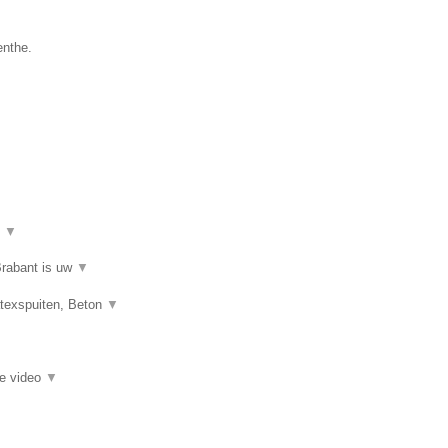
enthe.
t
▼
Brabant is uw
▼
atexspuiten, Beton
▼
ie video
▼