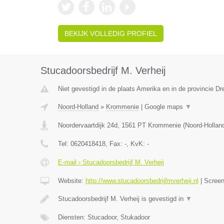
BEKIJK VOLLEDIG PROFIEL
Stucadoorsbedrijf M. Verheij
Niet gevestigd in de plaats Amerika en in de provincie Dr
Noord-Holland
»
Krommenie
|
Google maps
▼
Noordervaartdijk 24d
,
1561 PT
Krommenie
(
Noord-Hollan
Tel:
0620418418
, Fax:
-
, KvK:
-
E-mail › Stucadoorsbedrijf M. Verheij
Website:
http://www.stucadoorsbedrijfmverheij.nl
|
Scree
Stucadoorsbedrijf M. Verheij is gevestigd in
▼
Diensten: Stucadoor, Stukadoor