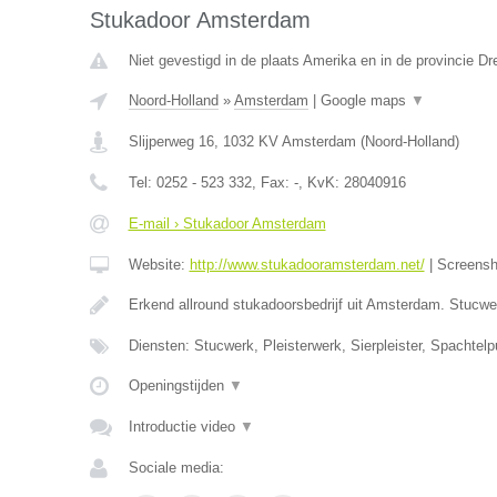
Stukadoor Amsterdam
Niet gevestigd in de plaats Amerika en in de provincie Dr
Noord-Holland
»
Amsterdam
|
Google maps
▼
Slijperweg 16
,
1032 KV
Amsterdam
(
Noord-Holland
)
Tel:
0252 - 523 332
, Fax:
-
, KvK:
28040916
E-mail › Stukadoor Amsterdam
Website:
http://www.stukadooramsterdam.net/
|
Screens
Erkend allround stukadoorsbedrijf uit Amsterdam. Stucw
Diensten: Stucwerk, Pleisterwerk, Sierpleister, Spachtelpu
Openingstijden
▼
Introductie video
▼
Sociale media: