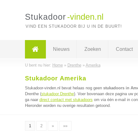
Stukadoor
-vinden.nl
VIND EEN STUKADOOR BIJ U IN DE BUURT!
Nieuws
Zoeken
Contact
U bent nu hier:
Home
»
Drenthe
»
Amerika
Stukadoor Amerika
Stukadoor-vinden.nl bevat helaas nog geen
stukadoors in Ame
Drenthe (
stukadoor Drenthe
). Voer bovenaan deze pagina uw pos
ga naar
direct contact met stukadoors
om via één e-mail in con
Hieronder worden nu overige resultaten getoond.
1
2
»
»»