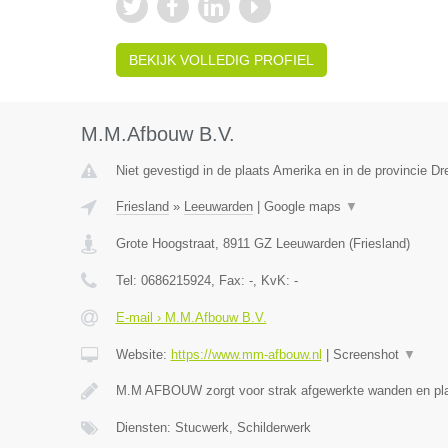
BEKIJK VOLLEDIG PROFIEL
M.M.Afbouw B.V.
Niet gevestigd in de plaats Amerika en in de provincie Dr
Friesland
»
Leeuwarden
|
Google maps
▼
Grote Hoogstraat
,
8911 GZ
Leeuwarden
(
Friesland
)
Tel:
0686215924
, Fax:
-
, KvK:
-
E-mail › M.M.Afbouw B.V.
Website:
https://www.mm-afbouw.nl
|
Screenshot
▼
M.M AFBOUW zorgt voor strak afgewerkte wanden en pla
Diensten: Stucwerk, Schilderwerk