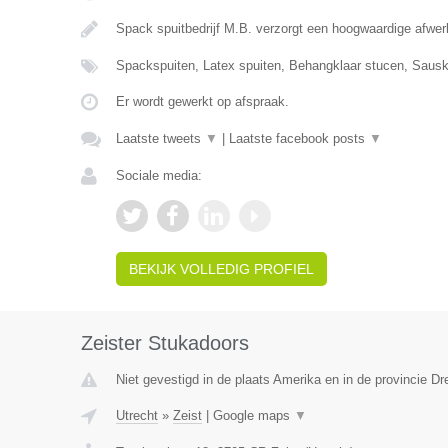
Spack spuitbedrijf M.B. verzorgt een hoogwaardige afw
Spackspuiten, Latex spuiten, Behangklaar stucen, Saus
Er wordt gewerkt op afspraak.
Laatste tweets
▼
|
Laatste facebook posts
▼
Sociale media:
BEKIJK VOLLEDIG PROFIEL
Zeister Stukadoors
Niet gevestigd in de plaats Amerika en in de provincie Dr
Utrecht
»
Zeist
|
Google maps
▼