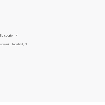
lle soorten
▼
tucwerk, Tadelakt,
▼