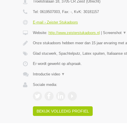
Troelstralaan 18
,
3705 CR
Zeist
(
Utrecht
)
Tel:
0619507003
, Fax:
-
, KvK:
30181157
E-mail › Zeister Stukadoors
Website:
http://www.zeisterstukadoors.nl
|
Screenshot
▼
Onze stukadoors hebben meer dan 15 jaar ervaring met a
Glad stucwerk, Spachtelputz, Latex spuiten, Italiaanse s
Er wordt gewerkt op afspraak.
Introductie video
▼
Sociale media:
BEKIJK VOLLEDIG PROFIEL