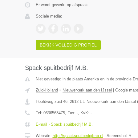
Er wordt gewerkt op afspraak.
Sociale media:
BEKIJK VOLLEDIG PROFIEL
Spack spuitbedrijf M.B.
Niet gevestigd in de plaats Amerika en in de provincie Dr
Zuid-Holland
»
Nieuwerkerk aan den IJssel
|
Google map
Hoofdweg zuid 46
,
2912 EE
Nieuwerkerk aan den IJssel
Tel:
0636563475
, Fax:
-
, KvK:
-
E-mail › Spack spuitbedrijf M.B.
Website:
http://spackspuitbedrijfmb.nl
|
Screenshot
▼