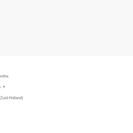
enthe.
s
▼
(
Zuid-Holland
)