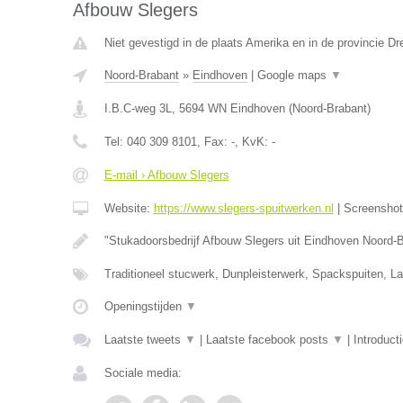
Afbouw Slegers
Niet gevestigd in de plaats Amerika en in de provincie Dr
Noord-Brabant
»
Eindhoven
|
Google maps
▼
I.B.C-weg 3L
,
5694 WN
Eindhoven
(
Noord-Brabant
)
Tel:
040 309 8101
, Fax:
-
, KvK:
-
E-mail › Afbouw Slegers
Website:
https://www.slegers-spuitwerken.nl
|
Screensho
"Stukadoorsbedrijf Afbouw Slegers uit Eindhoven Noord-
Traditioneel stucwerk, Dunpleisterwerk, Spackspuiten, L
Openingstijden
▼
Laatste tweets
▼
|
Laatste facebook posts
▼
|
Introduct
Sociale media: