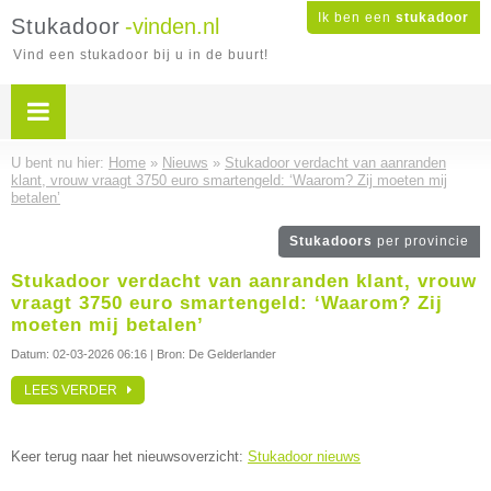
Ik ben een
stukadoor
Stukadoor
-vinden.nl
Vind een stukadoor bij u in de buurt!
U bent nu hier:
Home
»
Nieuws
»
Stukadoor verdacht van aanranden
klant, vrouw vraagt 3750 euro smartengeld: ‘Waarom? Zij moeten mij
betalen’
Stukadoors
per provincie
Stukadoor verdacht van aanranden klant, vrouw
vraagt 3750 euro smartengeld: ‘Waarom? Zij
moeten mij betalen’
Datum:
02-03-2026 06:16
| Bron: De Gelderlander
LEES VERDER
Keer terug naar het nieuwsoverzicht:
Stukadoor nieuws