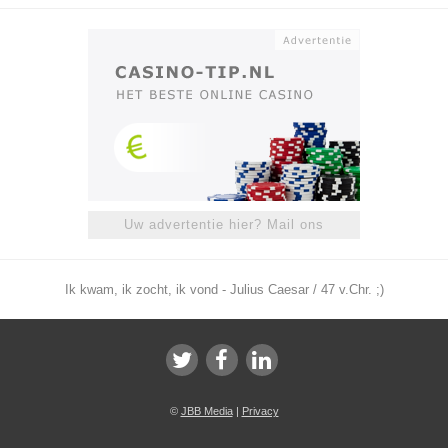
Uw advertentie hier? Mail ons
Ik kwam, ik zocht, ik vond - Julius Caesar / 47 v.Chr. ;)
©
JBB Media
|
Privacy