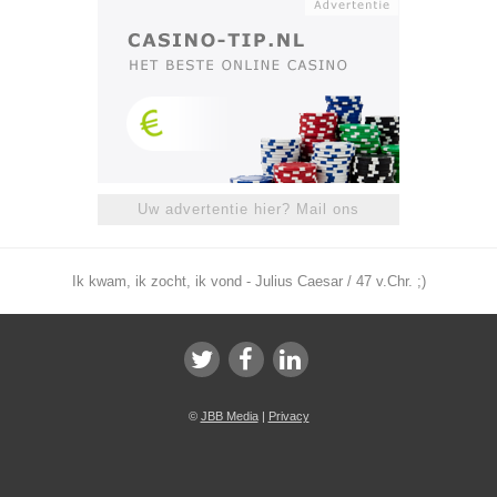
Uw advertentie hier? Mail ons
Ik kwam, ik zocht, ik vond - Julius Caesar / 47 v.Chr. ;)
©
JBB Media
|
Privacy