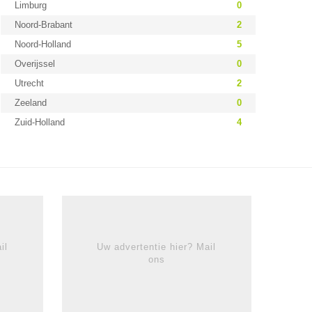
Limburg
0
Noord-Brabant
2
Noord-Holland
5
Overijssel
0
Utrecht
2
Zeeland
0
Zuid-Holland
4
il
Uw advertentie hier? Mail
ons