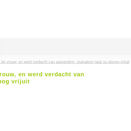
ij vrouw, en werd verdacht van aanranding: stukadoor gaat nu alsnog vrijuit
rouw, en werd verdacht van
og vrijuit