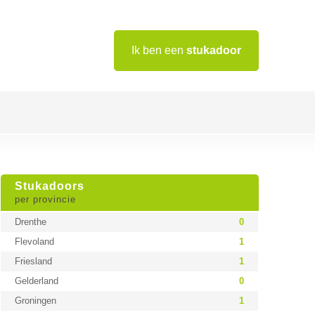
Ik ben een
stukadoor
Stukadoors
per provincie
Drenthe
0
Flevoland
1
Friesland
1
Gelderland
0
Groningen
1