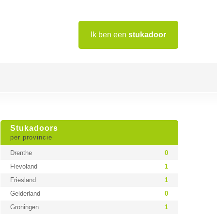
Ik ben een
stukadoor
Stukadoors
per provincie
Drenthe
0
Flevoland
1
Friesland
1
Gelderland
0
Groningen
1