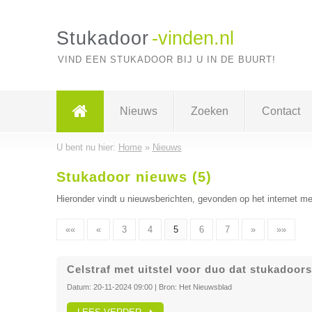
Stukadoor
-vinden.nl
VIND EEN STUKADOOR BIJ U IN DE BUURT!
Nieuws
Zoeken
Contact
U bent nu hier:
Home
»
Nieuws
Stukadoor nieuws (5)
Hieronder vindt u nieuwsberichten, gevonden op het internet me
««
«
3
4
5
6
7
»
»»
Celstraf met uitstel voor duo dat stukadoors
Datum:
20-11-2024 09:00
| Bron:
Het Nieuwsblad