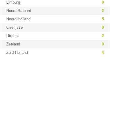
Limburg
0
Noord-Brabant
2
Noord-Holland
5
Overijssel
0
Utrecht
2
Zeeland
0
Zuid-Holland
4