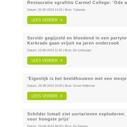
Restauratie sgrafitto Carmel College: 'Ode 
Datum:
20-09-2024 14:25
| Bron:
Tubantia
LEES VERDER
Serviër gegijzeld en bloedend in een partyte
Kerkrade gaan vrijuit na jaren onderzoek
Datum:
13-09-2024 11:45
| Bron:
De Limburger
LEES VERDER
‘Eigenlijk is het beeldhouwen met een mesje
Datum:
29-08-2024 10:00
| Bron:
Groot Hellevoet
LEES VERDER
Schilder Ismail ziet uurtarieven exploderen:
voor hoogste prijs’
Datum:
29-08-2024 09:00
| Bron:
De Stentor