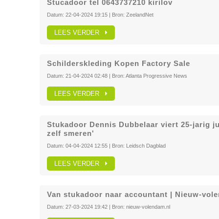
Stucadoor tel 0643737210 kirilov
Datum:
22-04-2024 19:15
| Bron:
ZeelandNet
LEES VERDER
Schilderskleding Kopen Factory Sale
Datum:
21-04-2024 02:48
| Bron:
Atlanta Progressive News
LEES VERDER
Stukadoor Dennis Dubbelaar viert 25-jarig ju
zelf smeren'
Datum:
04-04-2024 12:55
| Bron:
Leidsch Dagblad
LEES VERDER
Van stukadoor naar accountant | Nieuw-vol
Datum:
27-03-2024 19:42
| Bron:
nieuw-volendam.nl