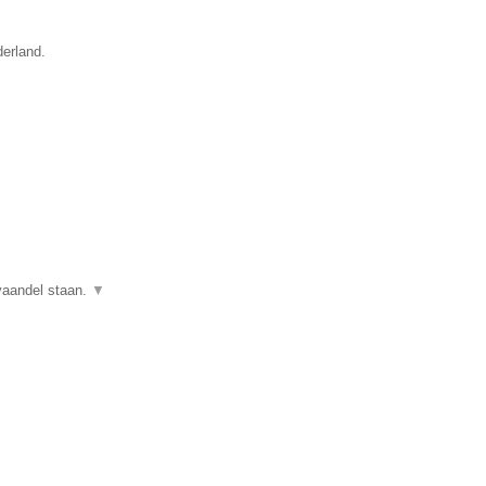
derland.
 vaandel staan.
▼