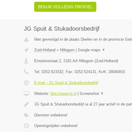
BEKIJK VOLLEDIG PROFIEL
JG Spuit & Stukadoorsbedrijf
Niet gevestigd in de plaats Deelen en in de provincie Gel
Zuid-Holland
»
Hillegom
|
Google maps
▼
Einsteinstraat 2
,
2181 AA
Hillegom
(
Zuid-Holland
)
Tel:
0252-523332
, Fax:
0252-524131
, KvK:
28040916
E-mail › JG Spuit & Stukadoorsbedrijf
Website:
http://www.jg.nl
|
Screenshot
▼
JG Spuit & Stukadoorsbedrijf ia al 27 jaar actief in de part
Diensten onbekend
Openingstijden onbekend