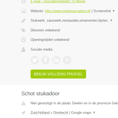
E-mail › Stucadoorsbedrijf Th.Meijer
Website:
http://www.meijerstucadoor.nl/
|
Screenshot
▼
Stukwerk, sauswerk,restauratie,ornamenten,lijsten,
▼
Diensten onbekend
Openingstijden onbekend
Sociale media:
BEKIJK VOLLEDIG PROFIEL
Schot stukadoor
Niet gevestigd in de plaats Deelen en in de provincie Gel
Zuid-Holland
»
Dordrecht
|
Google maps
▼