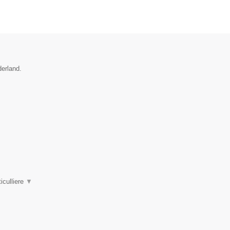
derland.
iculliere
▼