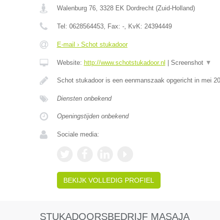
Walenburg 76
,
3328 EK
Dordrecht
(
Zuid-Holland
)
Tel:
0628564453
, Fax:
-
, KvK:
24394449
E-mail › Schot stukadoor
Website:
http://www.schotstukadoor.nl
|
Screenshot
▼
Schot stukadoor is een eenmanszaak opgericht in mei 2
Diensten onbekend
Openingstijden onbekend
Sociale media:
BEKIJK VOLLEDIG PROFIEL
STUKADOORSBEDRIJF MASAJA