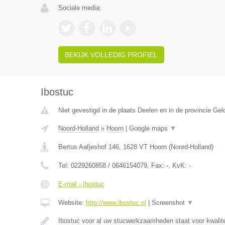
Sociale media:
BEKIJK VOLLEDIG PROFIEL
Ibostuc
Niet gevestigd in de plaats Deelen en in de provincie Gel
Noord-Holland
»
Hoorn
|
Google maps
▼
Bertus Aafjeshof 146
,
1628 VT
Hoorn
(
Noord-Holland
)
Tel:
0229260858 / 0646154079
, Fax:
-
, KvK:
-
E-mail › Ibostuc
Website:
http://www.ibostuc.nl
|
Screenshot
▼
Ibostuc voor al uw stucwerkzaamheden staat voor kwalitei