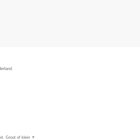
derland.
t. Groot of klein
▼