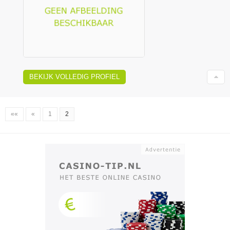
BEKIJK VOLLEDIG PROFIEL
««
«
1
2