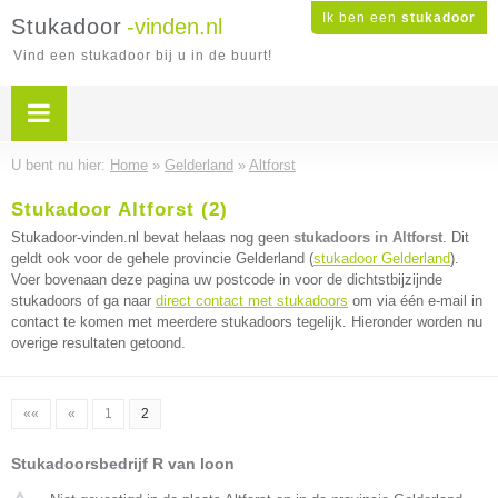
Ik ben een
stukadoor
Stukadoor
-vinden.nl
Vind een stukadoor bij u in de buurt!
U bent nu hier:
Home
»
Gelderland
»
Altforst
Stukadoor Altforst (2)
Stukadoor-vinden.nl bevat helaas nog geen
stukadoors in Altforst
. Dit
geldt ook voor de gehele provincie Gelderland (
stukadoor Gelderland
).
Voer bovenaan deze pagina uw postcode in voor de dichtstbijzijnde
stukadoors of ga naar
direct contact met stukadoors
om via één e-mail in
contact te komen met meerdere stukadoors tegelijk. Hieronder worden nu
overige resultaten getoond.
««
«
1
2
Stukadoorsbedrijf R van loon