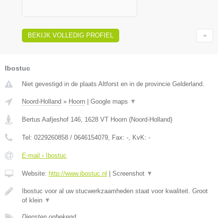
BEKIJK VOLLEDIG PROFIEL
Ibostuc
Niet gevestigd in de plaats Altforst en in de provincie Gelderland.
Noord-Holland
»
Hoorn
|
Google maps
▼
Bertus Aafjeshof 146
,
1628 VT
Hoorn
(
Noord-Holland
)
Tel:
0229260858 / 0646154079
, Fax:
-
, KvK:
-
E-mail › Ibostuc
Website:
http://www.ibostuc.nl
|
Screenshot
▼
Ibostuc voor al uw stucwerkzaamheden staat voor kwaliteit. Groot
of klein
▼
Diensten onbekend