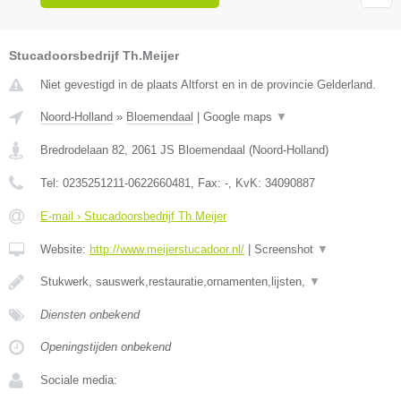
Stucadoorsbedrijf Th.Meijer
Niet gevestigd in de plaats Altforst en in de provincie Gelderland.
Noord-Holland
»
Bloemendaal
|
Google maps
▼
Bredrodelaan 82
,
2061 JS
Bloemendaal
(
Noord-Holland
)
Tel:
0235251211-0622660481
, Fax:
-
, KvK:
34090887
E-mail › Stucadoorsbedrijf Th.Meijer
Website:
http://www.meijerstucadoor.nl/
|
Screenshot
▼
Stukwerk, sauswerk,restauratie,ornamenten,lijsten,
▼
Diensten onbekend
Openingstijden onbekend
Sociale media: