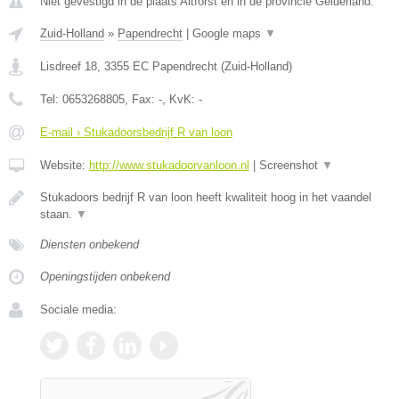
Niet gevestigd in de plaats Altforst en in de provincie Gelderland.
Zuid-Holland
»
Papendrecht
|
Google maps
▼
Lisdreef 18
,
3355 EC
Papendrecht
(
Zuid-Holland
)
Tel:
0653268805
, Fax:
-
, KvK:
-
E-mail › Stukadoorsbedrijf R van loon
Website:
http://www.stukadoorvanloon.nl
|
Screenshot
▼
Stukadoors bedrijf R van loon heeft kwaliteit hoog in het vaandel
staan.
▼
Diensten onbekend
Openingstijden onbekend
Sociale media: