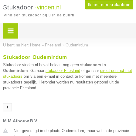
Ik ben een
stukadoor
Stukadoor
-vinden.nl
Vind een stukadoor bij u in de buurt!
U bent nu hier:
Home
»
Friesland
»
Oudemirdum
Stukadoor Oudemirdum
Stukadoor-vinden.nl bevat helaas nog geen
stukadoors in
Oudemirdum
. Ga naar
stukadoor Friesland
of ga naar
direct contact met
stukadoors
om via één e-mail in contact te komen met meerdere
stukadoors tegelijk. Hieronder worden nu resultaten getoond uit de
provincie Friesland.
1
M.M.Afbouw B.V.
Niet gevestigd in de plaats Oudemirdum, maar wel in de provincie