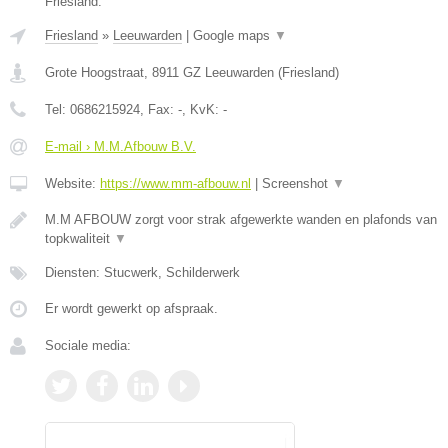
Friesland.
Friesland
»
Leeuwarden
|
Google maps
▼
Grote Hoogstraat
,
8911 GZ
Leeuwarden
(
Friesland
)
Tel:
0686215924
, Fax:
-
, KvK:
-
E-mail › M.M.Afbouw B.V.
Website:
https://www.mm-afbouw.nl
|
Screenshot
▼
M.M AFBOUW zorgt voor strak afgewerkte wanden en plafonds van
topkwaliteit
▼
Diensten: Stucwerk, Schilderwerk
Er wordt gewerkt op afspraak.
Sociale media: