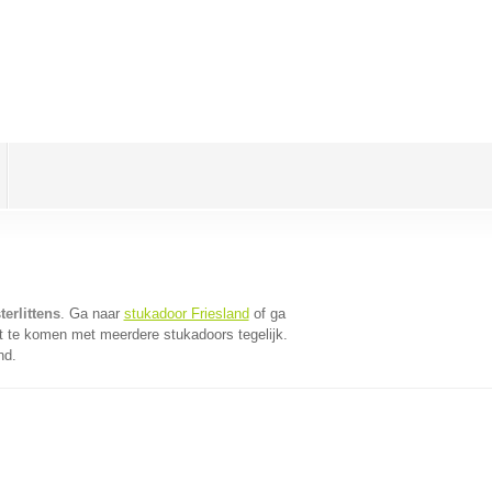
erlittens
. Ga naar
stukadoor Friesland
of ga
t te komen met meerdere stukadoors tegelijk.
nd.