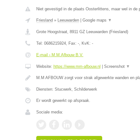
Niet gevestigd in de plaats Oosterlittens, maar wel in de 
Friesland
»
Leeuwarden
|
Google maps
▼
Grote Hoogstraat
,
8911 GZ
Leeuwarden
(
Friesland
)
Tel:
0686215924
, Fax:
-
, KvK:
-
E-mail › M.M.Afbouw B.V.
Website:
https://www.mm-afbouw.nl
|
Screenshot
▼
M.M AFBOUW zorgt voor strak afgewerkte wanden en pla
Diensten: Stucwerk, Schilderwerk
Er wordt gewerkt op afspraak.
Sociale media: