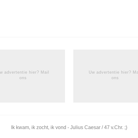
w advertentie hier? Mail
Uw advertentie hier? Ma
ons
ons
Ik kwam, ik zocht, ik vond - Julius Caesar / 47 v.Chr. ;)