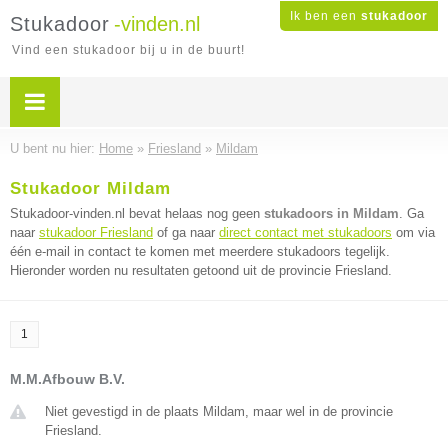
Ik ben een
stukadoor
Stukadoor
-vinden.nl
Vind een stukadoor bij u in de buurt!
U bent nu hier:
Home
»
Friesland
»
Mildam
Stukadoor Mildam
Stukadoor-vinden.nl bevat helaas nog geen
stukadoors in Mildam
. Ga
naar
stukadoor Friesland
of ga naar
direct contact met stukadoors
om via
één e-mail in contact te komen met meerdere stukadoors tegelijk.
Hieronder worden nu resultaten getoond uit de provincie Friesland.
1
M.M.Afbouw B.V.
Niet gevestigd in de plaats Mildam, maar wel in de provincie
Friesland.