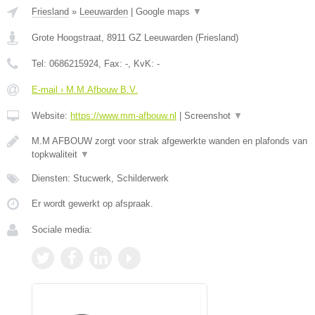
Friesland
»
Leeuwarden
|
Google maps
▼
Grote Hoogstraat
,
8911 GZ
Leeuwarden
(
Friesland
)
Tel:
0686215924
, Fax:
-
, KvK:
-
E-mail › M.M.Afbouw B.V.
Website:
https://www.mm-afbouw.nl
|
Screenshot
▼
M.M AFBOUW zorgt voor strak afgewerkte wanden en plafonds van
topkwaliteit
▼
Diensten: Stucwerk, Schilderwerk
Er wordt gewerkt op afspraak.
Sociale media: