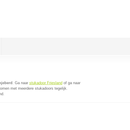
njeberd
. Ga naar
stukadoor Friesland
of ga naar
komen met meerdere stukadoors tegelijk.
nd.