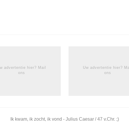
w advertentie hier? Mail
Uw advertentie hier? Ma
ons
ons
Ik kwam, ik zocht, ik vond - Julius Caesar / 47 v.Chr. ;)