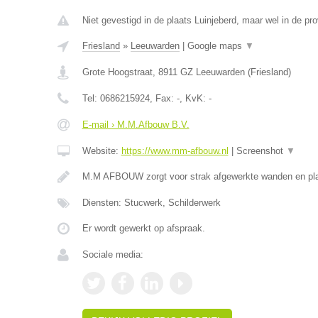
Niet gevestigd in de plaats Luinjeberd, maar wel in de pro
Friesland
»
Leeuwarden
|
Google maps
▼
Grote Hoogstraat
,
8911 GZ
Leeuwarden
(
Friesland
)
Tel:
0686215924
, Fax:
-
, KvK:
-
E-mail › M.M.Afbouw B.V.
Website:
https://www.mm-afbouw.nl
|
Screenshot
▼
M.M AFBOUW zorgt voor strak afgewerkte wanden en pla
Diensten: Stucwerk, Schilderwerk
Er wordt gewerkt op afspraak.
Sociale media: