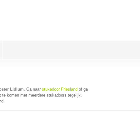
oster Lidlum
. Ga naar
stukadoor Friesland
of ga
t te komen met meerdere stukadoors tegelijk.
nd.