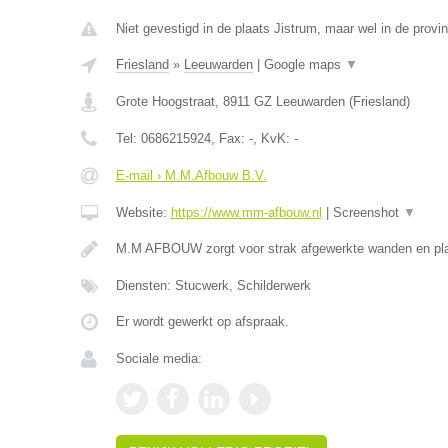
Niet gevestigd in de plaats Jistrum, maar wel in de provin
Friesland
»
Leeuwarden
|
Google maps
▼
Grote Hoogstraat
,
8911 GZ
Leeuwarden
(
Friesland
)
Tel:
0686215924
, Fax:
-
, KvK:
-
E-mail › M.M.Afbouw B.V.
Website:
https://www.mm-afbouw.nl
|
Screenshot
▼
M.M AFBOUW zorgt voor strak afgewerkte wanden en pla
Diensten: Stucwerk, Schilderwerk
Er wordt gewerkt op afspraak.
Sociale media: