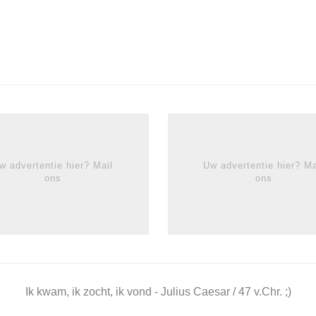
w advertentie hier? Mail
Uw advertentie hier? Ma
ons
ons
Ik kwam, ik zocht, ik vond - Julius Caesar / 47 v.Chr. ;)