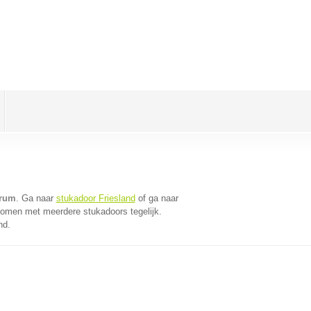
trum
. Ga naar
stukadoor Friesland
of ga naar
komen met meerdere stukadoors tegelijk.
nd.