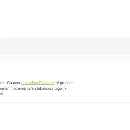
ich
. Ga naar
stukadoor Friesland
of ga naar
komen met meerdere stukadoors tegelijk.
nd.