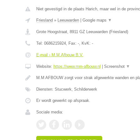
Niet gevestigd in de plaats Harich, maar wel in de provinc
Friesland
»
Leeuwarden
|
Google maps
▼
Grote Hoogstraat
,
8911 GZ
Leeuwarden
(
Friesland
)
Tel:
0686215924
, Fax:
-
, KvK:
-
E-mail › M.M.Afbouw B.V.
Website:
https://www.mm-afbouw.nl
|
Screenshot
▼
M.M AFBOUW zorgt voor strak afgewerkte wanden en pla
Diensten: Stucwerk, Schilderwerk
Er wordt gewerkt op afspraak.
Sociale media: