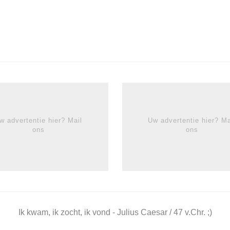
w advertentie hier? Mail
Uw advertentie hier? Ma
ons
ons
Ik kwam, ik zocht, ik vond - Julius Caesar / 47 v.Chr. ;)