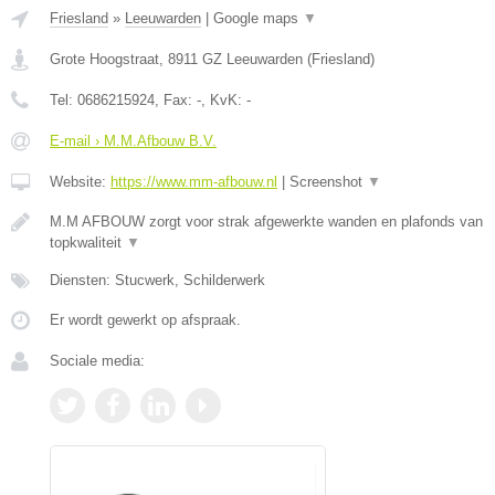
Friesland
»
Leeuwarden
|
Google maps
▼
Grote Hoogstraat
,
8911 GZ
Leeuwarden
(
Friesland
)
Tel:
0686215924
, Fax:
-
, KvK:
-
E-mail › M.M.Afbouw B.V.
Website:
https://www.mm-afbouw.nl
|
Screenshot
▼
M.M AFBOUW zorgt voor strak afgewerkte wanden en plafonds van
topkwaliteit
▼
Diensten: Stucwerk, Schilderwerk
Er wordt gewerkt op afspraak.
Sociale media: