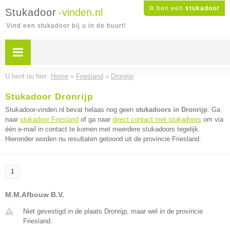
Ik ben een
stukadoor
Stukadoor
-vinden.nl
Vind een stukadoor bij u in de buurt!
U bent nu hier:
Home
»
Friesland
»
Dronrijp
Stukadoor Dronrijp
Stukadoor-vinden.nl bevat helaas nog geen
stukadoors in Dronrijp
. Ga
naar
stukadoor Friesland
of ga naar
direct contact met stukadoors
om via
één e-mail in contact te komen met meerdere stukadoors tegelijk.
Hieronder worden nu resultaten getoond uit de provincie Friesland.
1
M.M.Afbouw B.V.
Niet gevestigd in de plaats Dronrijp, maar wel in de provincie
Friesland.