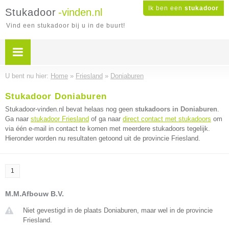
Ik ben een
stukadoor
Stukadoor
-vinden.nl
Vind een stukadoor bij u in de buurt!
U bent nu hier:
Home
»
Friesland
»
Doniaburen
Stukadoor Doniaburen
Stukadoor-vinden.nl bevat helaas nog geen
stukadoors in Doniaburen
.
Ga naar
stukadoor Friesland
of ga naar
direct contact met stukadoors
om
via één e-mail in contact te komen met meerdere stukadoors tegelijk.
Hieronder worden nu resultaten getoond uit de provincie Friesland.
1
M.M.Afbouw B.V.
Niet gevestigd in de plaats Doniaburen, maar wel in de provincie
Friesland.