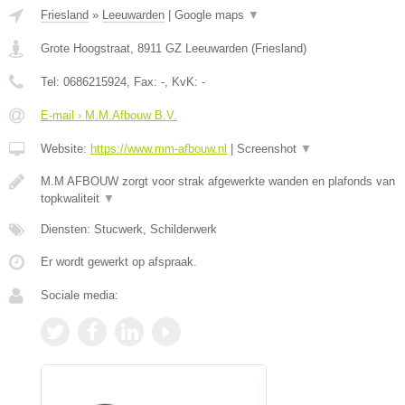
Friesland
»
Leeuwarden
|
Google maps
▼
Grote Hoogstraat
,
8911 GZ
Leeuwarden
(
Friesland
)
Tel:
0686215924
, Fax:
-
, KvK:
-
E-mail › M.M.Afbouw B.V.
Website:
https://www.mm-afbouw.nl
|
Screenshot
▼
M.M AFBOUW zorgt voor strak afgewerkte wanden en plafonds van
topkwaliteit
▼
Diensten: Stucwerk, Schilderwerk
Er wordt gewerkt op afspraak.
Sociale media: