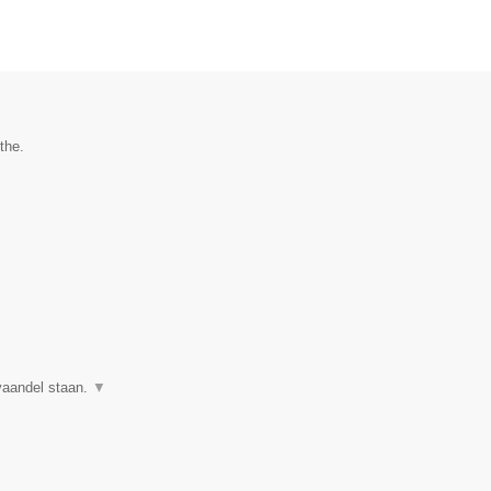
the.
 vaandel staan.
▼