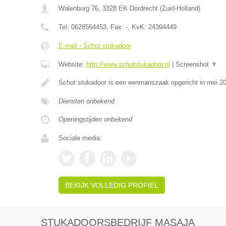
Walenburg 76
,
3328 EK
Dordrecht
(
Zuid-Holland
)
Tel:
0628564453
, Fax:
-
, KvK:
24394449
E-mail › Schot stukadoor
Website:
http://www.schotstukadoor.nl
|
Screenshot
▼
Schot stukadoor is een eenmanszaak opgericht in mei 2
Diensten onbekend
Openingstijden onbekend
Sociale media:
BEKIJK VOLLEDIG PROFIEL
STUKADOORSBEDRIJF MASAJA