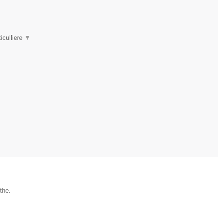
iculliere
▼
the.