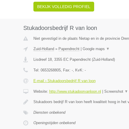
BEKIJK VOLLEDIG PROFIEL
Stukadoorsbedrijf R van loon
Niet gevestigd in de plaats Nietap en in de provincie Dren
Zuid-Holland
»
Papendrecht
|
Google maps
▼
Lisdreef 18
,
3355 EC
Papendrecht
(
Zuid-Holland
)
Tel:
0653268805
, Fax:
-
, KvK:
-
E-mail › Stukadoorsbedrijf R van loon
Website:
http://www.stukadoorvanloon.nl
|
Screenshot
▼
Stukadoors bedrijf R van loon heeft kwaliteit hoog in het
Diensten onbekend
Openingstijden onbekend