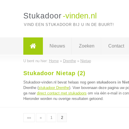
Stukadoor
-vinden.nl
VIND EEN STUKADOOR BIJ U IN DE BUURT!
Nieuws
Zoeken
Contact
U bent nu hier:
Home
»
Drenthe
»
Nietap
Stukadoor Nietap (2)
Stukadoor-vinden.nl bevat helaas nog geen
stukadoors in Nie
Drenthe (
stukadoor Drenthe
). Voer bovenaan deze pagina uw pos
ga naar
direct contact met stukadoors
om via één e-mail in con
Hieronder worden nu overige resultaten getoond.
««
«
1
2