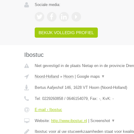
Sociale media:
BEKIJK VOLLEDIG PROFIEL
Ibostuc
Niet gevestigd in de plaats Nietap en in de provincie Dren
Noord-Holland
»
Hoorn
|
Google maps
▼
Bertus Aafjeshof 146
,
1628 VT
Hoorn
(
Noord-Holland
)
Tel:
0229260858 / 0646154079
, Fax:
-
, KvK:
-
E-mail › Ibostuc
Website:
http://www.ibostuc.nl
|
Screenshot
▼
Ibostuc voor al uw stucwerkzaamheden staat voor kwalitei