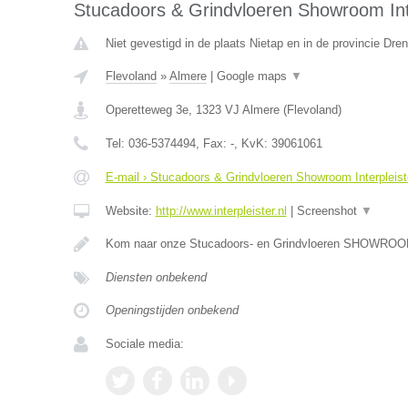
Stucadoors & Grindvloeren Showroom Inte
Niet gevestigd in de plaats Nietap en in de provincie Dren
Flevoland
»
Almere
|
Google maps
▼
Operetteweg 3e
,
1323 VJ
Almere
(
Flevoland
)
Tel:
036-5374494
, Fax:
-
, KvK:
39061061
E-mail › Stucadoors & Grindvloeren Showroom Interpleist
Website:
http://www.interpleister.nl
|
Screenshot
▼
Kom naar onze Stucadoors- en Grindvloeren SHOWROOM.
Diensten onbekend
Openingstijden onbekend
Sociale media: