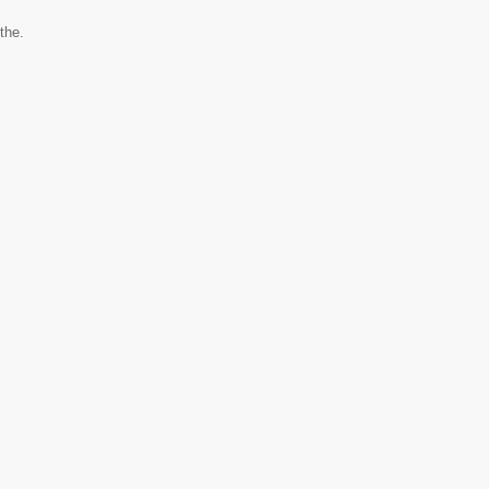
the.
▼