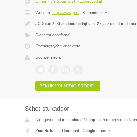
E-mail › JG Spuit & Stukadoorsbedrijf
Website:
http://www.jg.nl
|
Screenshot
▼
JG Spuit & Stukadoorsbedrijf ia al 27 jaar actief in de part
Diensten onbekend
Openingstijden onbekend
Sociale media:
BEKIJK VOLLEDIG PROFIEL
Schot stukadoor
Niet gevestigd in de plaats Nietap en in de provincie Dren
Zuid-Holland
»
Dordrecht
|
Google maps
▼