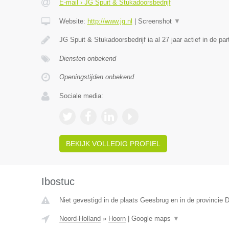
E-mail › JG Spuit & Stukadoorsbedrijf
Website:
http://www.jg.nl
|
Screenshot
▼
JG Spuit & Stukadoorsbedrijf ia al 27 jaar actief in de part
Diensten onbekend
Openingstijden onbekend
Sociale media:
BEKIJK VOLLEDIG PROFIEL
Ibostuc
Niet gevestigd in de plaats Geesbrug en in de provincie D
Noord-Holland
»
Hoorn
|
Google maps
▼