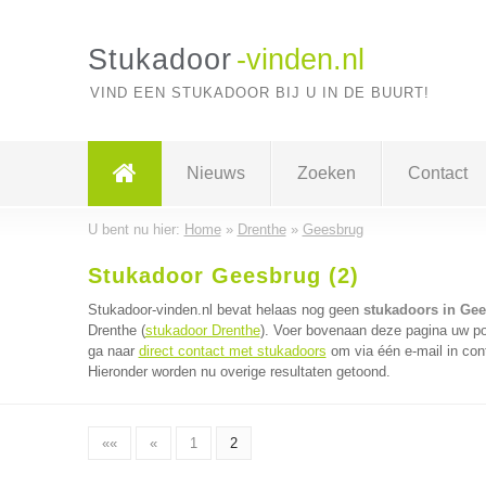
Stukadoor
-vinden.nl
VIND EEN STUKADOOR BIJ U IN DE BUURT!
Nieuws
Zoeken
Contact
U bent nu hier:
Home
»
Drenthe
»
Geesbrug
Stukadoor Geesbrug (2)
Stukadoor-vinden.nl bevat helaas nog geen
stukadoors in Ge
Drenthe (
stukadoor Drenthe
). Voer bovenaan deze pagina uw pos
ga naar
direct contact met stukadoors
om via één e-mail in con
Hieronder worden nu overige resultaten getoond.
««
«
1
2