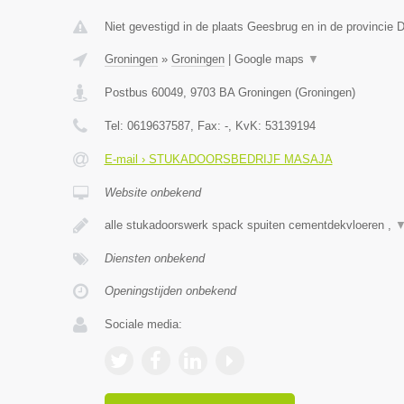
Niet gevestigd in de plaats Geesbrug en in de provincie D
Groningen
»
Groningen
|
Google maps
▼
Postbus 60049
,
9703 BA
Groningen
(
Groningen
)
Tel:
0619637587
, Fax:
-
, KvK:
53139194
E-mail › STUKADOORSBEDRIJF MASAJA
Website onbekend
alle stukadoorswerk spack spuiten cementdekvloeren ,
Diensten onbekend
Openingstijden onbekend
Sociale media: