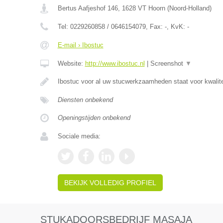
Bertus Aafjeshof 146
,
1628 VT
Hoorn
(
Noord-Holland
)
Tel:
0229260858 / 0646154079
, Fax:
-
, KvK:
-
E-mail › Ibostuc
Website:
http://www.ibostuc.nl
|
Screenshot
▼
Ibostuc voor al uw stucwerkzaamheden staat voor kwalitei
Diensten onbekend
Openingstijden onbekend
Sociale media:
BEKIJK VOLLEDIG PROFIEL
STUKADOORSBEDRIJF MASAJA