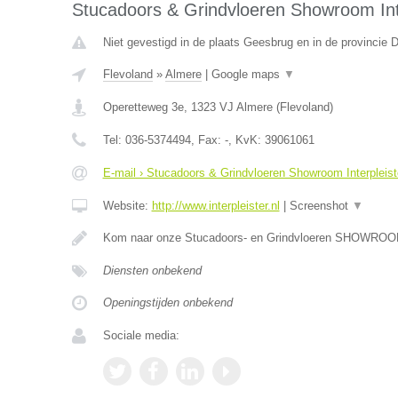
Stucadoors & Grindvloeren Showroom Inte
Niet gevestigd in de plaats Geesbrug en in de provincie D
Flevoland
»
Almere
|
Google maps
▼
Operetteweg 3e
,
1323 VJ
Almere
(
Flevoland
)
Tel:
036-5374494
, Fax:
-
, KvK:
39061061
E-mail › Stucadoors & Grindvloeren Showroom Interpleist
Website:
http://www.interpleister.nl
|
Screenshot
▼
Kom naar onze Stucadoors- en Grindvloeren SHOWROOM.
Diensten onbekend
Openingstijden onbekend
Sociale media: