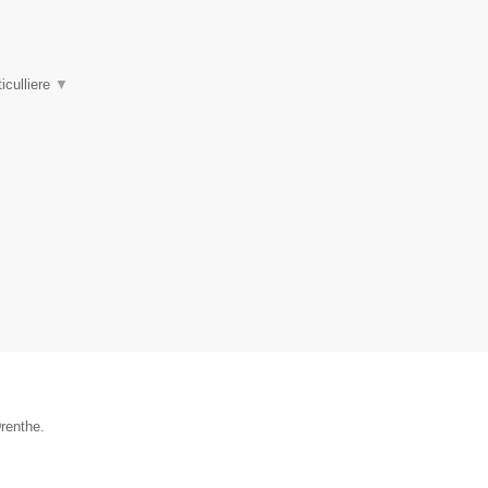
iculliere
▼
renthe.