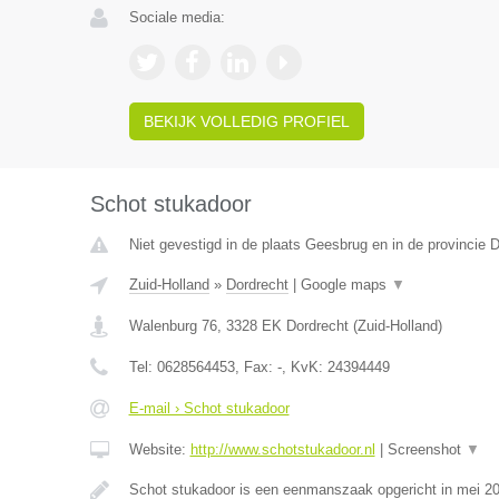
Sociale media:
BEKIJK VOLLEDIG PROFIEL
Schot stukadoor
Niet gevestigd in de plaats Geesbrug en in de provincie D
Zuid-Holland
»
Dordrecht
|
Google maps
▼
Walenburg 76
,
3328 EK
Dordrecht
(
Zuid-Holland
)
Tel:
0628564453
, Fax:
-
, KvK:
24394449
E-mail › Schot stukadoor
Website:
http://www.schotstukadoor.nl
|
Screenshot
▼
Schot stukadoor is een eenmanszaak opgericht in mei 2