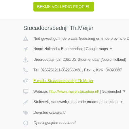
BEKIJK VOLLEDIG PROFIEL
Stucadoorsbedrijf Th.Meijer
Niet gevestigd in de plaats Geesbrug en in de provincie D
Noord-Holland
»
Bloemendaal
|
Google maps
▼
Bredrodelaan 82
,
2061 JS
Bloemendaal
(
Noord-Holland
)
Tel:
0235251211-0622660481
, Fax:
-
, KvK:
34090887
E-mail › Stucadoorsbedrijf Th.Meijer
Website:
http://www.meijerstucadoor.nl/
|
Screenshot
▼
Stukwerk, sauswerk,restauratie,ornamenten,lijsten,
▼
Diensten onbekend
Openingstijden onbekend