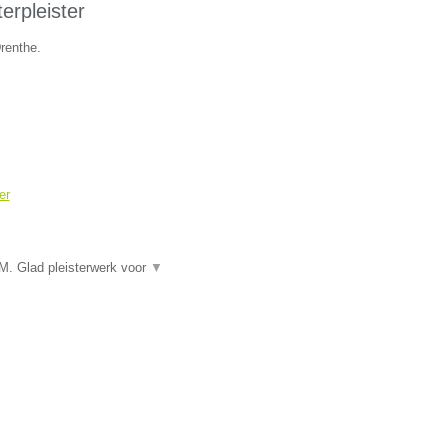
rpleister
renthe.
er
 Glad pleisterwerk voor
▼